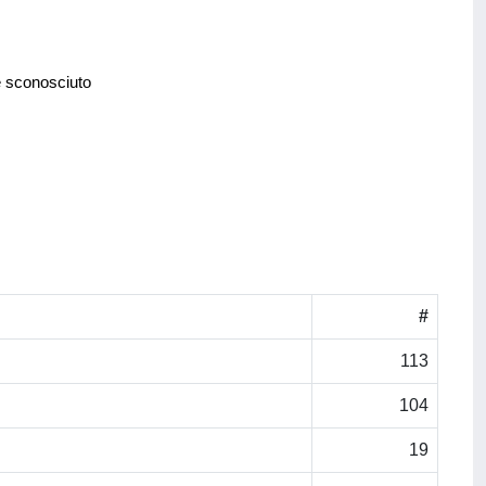
e sconosciuto
#
113
104
19