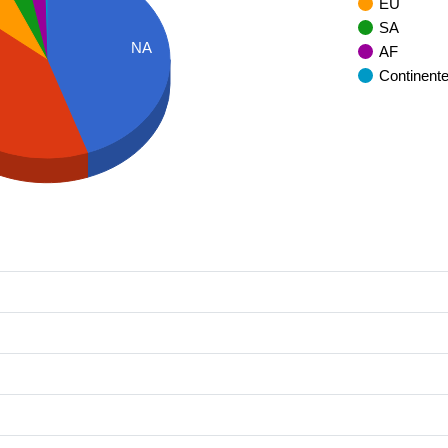
U
EU
SA
NA
AF
Continent