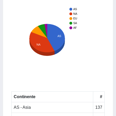
AS
NA
EU
SA
AF
AS
NA
Continente
#
AS - Asia
137