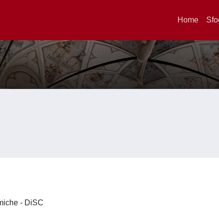
Home
Sfo
imiche - DiSC