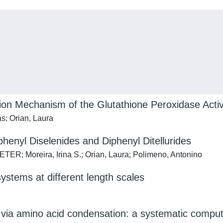
tion Mechanism of the Glutathione Peroxidase Activ
as; Orian, Laura
enyl Diselenides and Diphenyl Ditellurides
TER; Moreira, Irina S.; Orian, Laura; Polimeno, Antonino
ystems at different length scales
n via amino acid condensation: a systematic comput