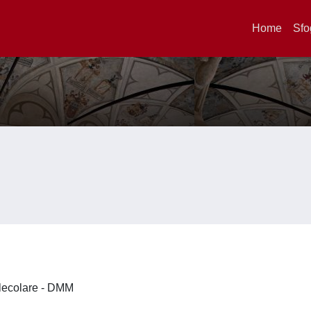
Home
Sfo
olecolare - DMM