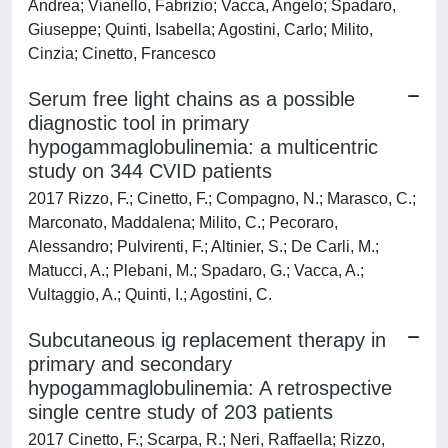
Andrea; Vianello, Fabrizio; Vacca, Angelo; Spadaro,
Giuseppe; Quinti, Isabella; Agostini, Carlo; Milito,
Cinzia; Cinetto, Francesco
Serum free light chains as a possible
diagnostic tool in primary
hypogammaglobulinemia: a multicentric
study on 344 CVID patients
2017 Rizzo, F.; Cinetto, F.; Compagno, N.; Marasco, C.;
Marconato, Maddalena; Milito, C.; Pecoraro,
Alessandro; Pulvirenti, F.; Altinier, S.; De Carli, M.;
Matucci, A.; Plebani, M.; Spadaro, G.; Vacca, A.;
Vultaggio, A.; Quinti, I.; Agostini, C.
Subcutaneous ig replacement therapy in
primary and secondary
hypogammaglobulinemia: A retrospective
single centre study of 203 patients
2017 Cinetto, F.; Scarpa, R.; Neri, Raffaella; Rizzo,