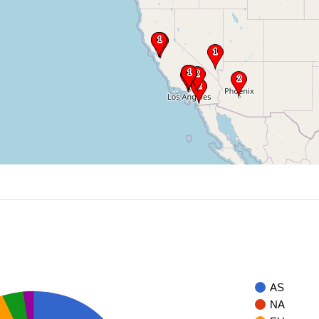
AS
NA