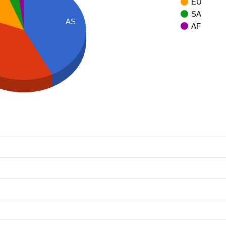
EU
SA
AS
AF