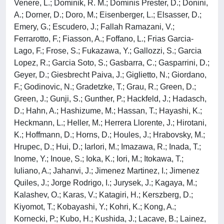
Venere, L.; Dominik, R. M.; Dominis Prester, D.; Donini,
A.; Dorner, D.; Doro, M.; Eisenberger, L.; Elsasser, D.;
Emery, G.; Escudero, J.; Fallah Ramazani, V.;
Ferrarotto, F.; Fiasson, A.; Foffano, L.; Frias Garcia-
Lago, F.; Frose, S.; Fukazawa, Y.; Gallozzi, S.; Garcia
Lopez, R.; Garcia Soto, S.; Gasbarra, C.; Gasparrini, D.;
Geyer, D.; Giesbrecht Paiva, J.; Giglietto, N.; Giordano,
F.; Godinovic, N.; Gradetzke, T.; Grau, R.; Green, D.;
Green, J.; Gunji, S.; Gunther, P.; Hackfeld, J.; Hadasch,
D.; Hahn, A.; Hashizume, M.; Hassan, T.; Hayashi, K.;
Heckmann, L.; Heller, M.; Herrera Llorente, J.; Hirotani,
K.; Hoffmann, D.; Horns, D.; Houles, J.; Hrabovsky, M.;
Hrupec, D.; Hui, D.; Iarlori, M.; Imazawa, R.; Inada, T.;
Inome, Y.; Inoue, S.; Ioka, K.; Iori, M.; Itokawa, T.;
Iuliano, A.; Jahanvi, J.; Jimenez Martinez, I.; Jimenez
Quiles, J.; Jorge Rodrigo, I.; Jurysek, J.; Kagaya, M.;
Kalashev, O.; Karas, V.; Katagiri, H.; Kerszberg, D.;
Kiyomot, T.; Kobayashi, Y.; Kohri, K.; Kong, A.;
Kornecki, P.; Kubo, H.; Kushida, J.; Lacave, B.; Lainez,