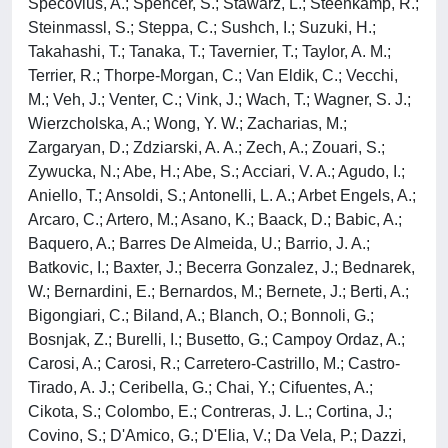
Specovius, A.; Spencer, S.; Stawarz, L.; Steenkamp, R.;
Steinmassl, S.; Steppa, C.; Sushch, I.; Suzuki, H.;
Takahashi, T.; Tanaka, T.; Tavernier, T.; Taylor, A. M.;
Terrier, R.; Thorpe-Morgan, C.; Van Eldik, C.; Vecchi,
M.; Veh, J.; Venter, C.; Vink, J.; Wach, T.; Wagner, S. J.;
Wierzcholska, A.; Wong, Y. W.; Zacharias, M.;
Zargaryan, D.; Zdziarski, A. A.; Zech, A.; Zouari, S.;
Zywucka, N.; Abe, H.; Abe, S.; Acciari, V. A.; Agudo, I.;
Aniello, T.; Ansoldi, S.; Antonelli, L. A.; Arbet Engels, A.;
Arcaro, C.; Artero, M.; Asano, K.; Baack, D.; Babic, A.;
Baquero, A.; Barres De Almeida, U.; Barrio, J. A.;
Batkovic, I.; Baxter, J.; Becerra Gonzalez, J.; Bednarek,
W.; Bernardini, E.; Bernardos, M.; Bernete, J.; Berti, A.;
Bigongiari, C.; Biland, A.; Blanch, O.; Bonnoli, G.;
Bosnjak, Z.; Burelli, I.; Busetto, G.; Campoy Ordaz, A.;
Carosi, A.; Carosi, R.; Carretero-Castrillo, M.; Castro-
Tirado, A. J.; Ceribella, G.; Chai, Y.; Cifuentes, A.;
Cikota, S.; Colombo, E.; Contreras, J. L.; Cortina, J.;
Covino, S.; D'Amico, G.; D'Elia, V.; Da Vela, P.; Dazzi,