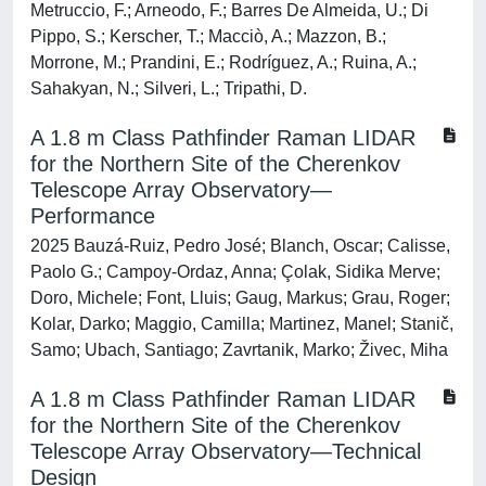
Metruccio, F.; Arneodo, F.; Barres De Almeida, U.; Di
Pippo, S.; Kerscher, T.; Macciò, A.; Mazzon, B.;
Morrone, M.; Prandini, E.; Rodríguez, A.; Ruina, A.;
Sahakyan, N.; Silveri, L.; Tripathi, D.
A 1.8 m Class Pathfinder Raman LIDAR
for the Northern Site of the Cherenkov
Telescope Array Observatory—
Performance
2025 Bauzá-Ruiz, Pedro José; Blanch, Oscar; Calisse,
Paolo G.; Campoy-Ordaz, Anna; Çolak, Sidika Merve;
Doro, Michele; Font, Lluis; Gaug, Markus; Grau, Roger;
Kolar, Darko; Maggio, Camilla; Martinez, Manel; Stanič,
Samo; Ubach, Santiago; Zavrtanik, Marko; Živec, Miha
A 1.8 m Class Pathfinder Raman LIDAR
for the Northern Site of the Cherenkov
Telescope Array Observatory—Technical
Design