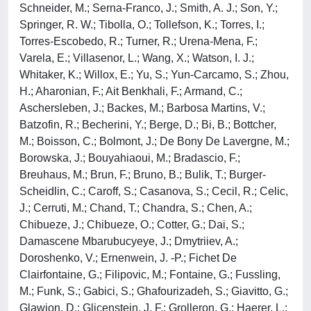
Schneider, M.; Serna-Franco, J.; Smith, A. J.; Son, Y.;
Springer, R. W.; Tibolla, O.; Tollefson, K.; Torres, I.;
Torres-Escobedo, R.; Turner, R.; Urena-Mena, F.;
Varela, E.; Villasenor, L.; Wang, X.; Watson, I. J.;
Whitaker, K.; Willox, E.; Yu, S.; Yun-Carcamo, S.; Zhou,
H.; Aharonian, F.; Ait Benkhali, F.; Armand, C.;
Aschersleben, J.; Backes, M.; Barbosa Martins, V.;
Batzofin, R.; Becherini, Y.; Berge, D.; Bi, B.; Bottcher,
M.; Boisson, C.; Bolmont, J.; De Bony De Lavergne, M.;
Borowska, J.; Bouyahiaoui, M.; Bradascio, F.;
Breuhaus, M.; Brun, F.; Bruno, B.; Bulik, T.; Burger-
Scheidlin, C.; Caroff, S.; Casanova, S.; Cecil, R.; Celic,
J.; Cerruti, M.; Chand, T.; Chandra, S.; Chen, A.;
Chibueze, J.; Chibueze, O.; Cotter, G.; Dai, S.;
Damascene Mbarubucyeye, J.; Dmytriiev, A.;
Doroshenko, V.; Ernenwein, J. -P.; Fichet De
Clairfontaine, G.; Filipovic, M.; Fontaine, G.; Fussling,
M.; Funk, S.; Gabici, S.; Ghafourizadeh, S.; Giavitto, G.;
Glawion, D.; Glicenstein, J. F.; Grolleron, G.; Haerer, L.;