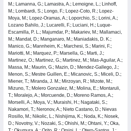
M.; Lamanna, G.; Lamastra, A.; Lemoigne, L.; Linhoff,
M.; Lombardi, S.; Longo, F.; Lopez-Coto, R.; Lopez-
Moya, M.; Lopez-Oramas, A.; Loporchio, S.; Lorini, A.;
Lozano Bahilo, J.; Lucarelli, F.; Luciani, H.; Luque-
Escamilla, P. L.; Majumdar, P.; Makariev, M.; Mallamaci,
M.; Mandat, D.; Manganaro, M.; Maniadakis, D. K.;
Manico, G.; Mannheim, K.; Marchesi, S.; Marini, F.;
Mariotti, M.; Marquez, P.; Marsella, G.; Marti, J.;
Martinez, O.; Martinez, G.; Martinez, M.; Mas-Aguilar, A.;
Massa, M.; Maurin, G.; Mazin, D.; Mendez-Gallego, J.;
Menon, S.; Mestre Guillen, E.; Micanovic, S.; Miceli, D.;
Miener, T.; Miranda, J. M.; Mirzoyan, R.; Mizote, M.;
Mizuno, T.; Molero Gonzalez, M.; Molina, E.; Montaruli,
T.; Moralejo, A.; Morcuende, D.; Moreno Ramos, A.;
Morselli, A.; Moya, V.; Muraishi, H.; Nagataki, S.;
Nakamori, T.; Neronov, A.; Nieto Castano, D.; Nievas
Rosillo, M.; Nikolic, L.; Nishijima, K.; Noda, K.; Nosek,
D.; Novotny, V.; Nozaki, S.; Ohishi, M.; Ohtani, Y.; Oka,
T.; Okumura, A.; Orito, R.; Orsini, L.; Otero-Santos, J.;