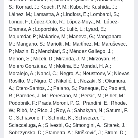
S.; Konrad, J.; Kouch, P. M.; Kubo, H.; Kushida, J.;
Láinez, M.; Lamastra, A.; Lindfors, E.; Lombardi, S.;
Longo, F.; López-Coto, R.; López-Moya, M.; López-
Oramas, A.; Loporchio, S.; Lulić, L.; Lyard, E.;
Majumdar, P.; Makariev, M.; Maneva, G.; Manganaro,
M.; Mangano, S.; Mariotti, M.; Martínez, M.; Maruševec,
P.; Mazin, D.; Menchiari, S.; Méndez Gallego, J.;
Menon, S.; Miceli, D.; Miranda, J. M.; Mirzoyan, R.;
Molero González, M.; Molina, E.; Mondal, H. A.;
Moralejo, A.; Nanci, C.; Negro, A.; Neustroev, V.; Nievas
Rosillo, M.; Nigro, C.; Nikolić, L.; Nozaki, S.; Okumura,
A.; Otero-Santos, J.; Paiano, S.; Paneque, D.; Paoletti,
R.; Paredes, J. M.; Peresano, M.; Persic, M.; Pihet, M.;
Podobnik, F.; Prada Moroni, P. G.; Prandini, E.; Rhode,
W.; Ribó, M.; Rico, J.; Roy, A.; Sahakyan, N.; Saturni, F.
G.; Schiavone, F.; Schmitz, K.; Schweizer, T.;
Sciaccaluga, A.; Silvestri, G.; Simongini, A.; Sitarek, J.;
Sobczynska, D.; Stamerra, A.; Strišković, J.; Strom, D.;