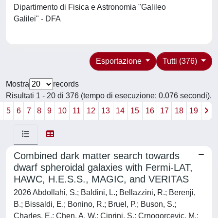
Dipartimento di Fisica e Astronomia "Galileo
Galilei" - DFA
Esportazione
Tutti (376)
Mostra
records
Risultati 1 - 20 di 376 (tempo di esecuzione: 0.076 secondi).
4
5
6
7
8
9
10
11
12
13
14
15
16
17
18
19
Combined dark matter search towards
dwarf spheroidal galaxies with Fermi-LAT,
HAWC, H.E.S.S., MAGIC, and VERITAS
2026 Abdollahi, S.; Baldini, L.; Bellazzini, R.; Berenji,
B.; Bissaldi, E.; Bonino, R.; Bruel, P.; Buson, S.;
Charles, E.; Chen, A. W.; Ciprini, S.; Crnogorcevic, M.;