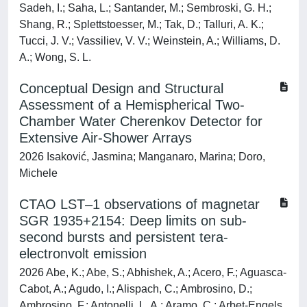
Sadeh, I.; Saha, L.; Santander, M.; Sembroski, G. H.;
Shang, R.; Splettstoesser, M.; Tak, D.; Talluri, A. K.;
Tucci, J. V.; Vassiliev, V. V.; Weinstein, A.; Williams, D.
A.; Wong, S. L.
Conceptual Design and Structural
Assessment of a Hemispherical Two-
Chamber Water Cherenkov Detector for
Extensive Air-Shower Arrays
2026 Isaković, Jasmina; Manganaro, Marina; Doro,
Michele
CTAO LST–1 observations of magnetar
SGR 1935+2154: Deep limits on sub-
second bursts and persistent tera-
electronvolt emission
2026 Abe, K.; Abe, S.; Abhishek, A.; Acero, F.; Aguasca-
Cabot, A.; Agudo, I.; Alispach, C.; Ambrosino, D.;
Ambrosino, F.; Antonelli, L. A.; Aramo, C.; Arbet-Engels,