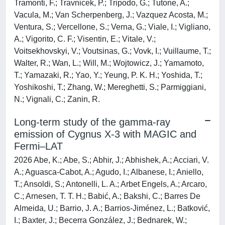
Tramonti, F.; Travnicek, P.; Tripodo, G.; Tutone, A.;
Vacula, M.; Van Scherpenberg, J.; Vazquez Acosta, M.;
Ventura, S.; Vercellone, S.; Verna, G.; Viale, I.; Vigliano,
A.; Vigorito, C. F.; Visentin, E.; Vitale, V.;
Voitsekhovskyi, V.; Voutsinas, G.; Vovk, I.; Vuillaume, T.;
Walter, R.; Wan, L.; Will, M.; Wojtowicz, J.; Yamamoto,
T.; Yamazaki, R.; Yao, Y.; Yeung, P. K. H.; Yoshida, T.;
Yoshikoshi, T.; Zhang, W.; Mereghetti, S.; Parmiggiani,
N.; Vignali, C.; Zanin, R.
Long-term study of the gamma-ray
emission of Cygnus X-3 with MAGIC and
Fermi–LAT
2026 Abe, K.; Abe, S.; Abhir, J.; Abhishek, A.; Acciari, V.
A.; Aguasca-Cabot, A.; Agudo, I.; Albanese, I.; Aniello,
T.; Ansoldi, S.; Antonelli, L. A.; Arbet Engels, A.; Arcaro,
C.; Arnesen, T. T. H.; Babić, A.; Bakshi, C.; Barres De
Almeida, U.; Barrio, J. A.; Barrios-Jiménez, L.; Batković,
I.; Baxter, J.; Becerra González, J.; Bednarek, W.;