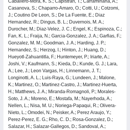
Caballero-Mora, K. S.; Capistran, T.; Carraminana, A.;
Casanova, S.; Chaparro-Amaro, O.; Cotti, U.; Cotzomi,
J.; Coutino De Leon, S.; De La Fuente, E.; Diaz
Hernandez, R.; Dingus, B. L.; Duvernois, M. A.;
Durocher, M.; Diaz-Velez, J. C.; Engel, K.; Espinoza, C.;
Fan, K. L.; Fraija, N.; Garcia-Gonzalez, J. A.; Garfias, F.;
Gonzalez, M. M.; Goodman, J. A.; Harding, J. P.;
Hernandez, S.; Herzog, I.; Hinton, J.; Huang, D.;
Hueyotl-Zahuantitla, F.; Huntemeyer, P.; Iriarte, A.;
Joshi, V.; Kaufmann, S.; Kieda, D.; Kunde, G. J.; Lara,
A.; Lee, J.; Leon Vargas, H.; Linnemann, J. T.;
Longinotti, A. L.; Luis-Raya, G.; Lundeen, J.; Malone,
K.; Martinez, O.; Martinez-Castro, J.; Martinez-Huerta,
H.; Matthews, J. A.; Miranda-Romagnoli, P.; Morales-
Soto, J. A.; Moreno, E.; Mostafa, M.; Nayerhoda, A.;
Nellen, L.; Nisa, M. U.; Noriega-Papaqui, R.; Olivera-
Nieto, L.; Omodei, N.; Peisker, A.; Perez Araujo, Y.;
Perez-Perez, E. G.; Rho, C. D.; Rosa-Gonzalez, D.;
Salazar, H.; Salazar-Gallegos, D.; Sandoval, A.;