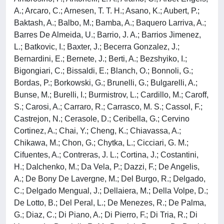
A.; Arcaro, C.; Arnesen, T. T. H.; Asano, K.; Aubert, P.;
Baktash, A.; Balbo, M.; Bamba, A.; Baquero Larriva, A.;
Barres De Almeida, U.; Barrio, J. A.; Barrios Jimenez,
L.; Batkovic, I.; Baxter, J.; Becerra Gonzalez, J.;
Bernardini, E.; Bernete, J.; Berti, A.; Bezshyiko, I.;
Bigongiari, C.; Bissaldi, E.; Blanch, O.; Bonnoli, G.;
Bordas, P.; Borkowski, G.; Brunelli, G.; Bulgarelli, A.;
Bunse, M.; Burelli, I.; Burmistrov, L.; Cardillo, M.; Caroff,
S.; Carosi, A.; Carraro, R.; Carrasco, M. S.; Cassol, F.;
Castrejon, N.; Cerasole, D.; Ceribella, G.; Cervino
Cortinez, A.; Chai, Y.; Cheng, K.; Chiavassa, A.;
Chikawa, M.; Chon, G.; Chytka, L.; Cicciari, G. M.;
Cifuentes, A.; Contreras, J. L.; Cortina, J.; Costantini,
H.; Dalchenko, M.; Da Vela, P.; Dazzi, F.; De Angelis,
A.; De Bony De Lavergne, M.; Del Burgo, R.; Delgado,
C.; Delgado Mengual, J.; Dellaiera, M.; Della Volpe, D.;
De Lotto, B.; Del Peral, L.; De Menezes, R.; De Palma,
G.; Diaz, C.; Di Piano, A.; Di Pierro, F.; Di Tria, R.; Di