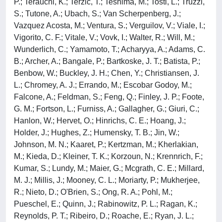
P.; Terauchi, K.; Terzic, T.; Teshima, M.; Tosti, L.; Truzzi,
S.; Tutone, A.; Ubach, S.; Van Scherpenberg, J.;
Vazquez Acosta, M.; Ventura, S.; Verguilov, V.; Viale, I.;
Vigorito, C. F.; Vitale, V.; Vovk, I.; Walter, R.; Will, M.;
Wunderlich, C.; Yamamoto, T.; Acharyya, A.; Adams, C.
B.; Archer, A.; Bangale, P.; Bartkoske, J. T.; Batista, P.;
Benbow, W.; Buckley, J. H.; Chen, Y.; Christiansen, J.
L.; Chromey, A. J.; Errando, M.; Escobar Godoy, M.;
Falcone, A.; Feldman, S.; Feng, Q.; Finley, J. P.; Foote,
G. M.; Fortson, L.; Furniss, A.; Gallagher, G.; Giuri, C.;
Hanlon, W.; Hervet, O.; Hinrichs, C. E.; Hoang, J.;
Holder, J.; Hughes, Z.; Humensky, T. B.; Jin, W.;
Johnson, M. N.; Kaaret, P.; Kertzman, M.; Kherlakian,
M.; Kieda, D.; Kleiner, T. K.; Korzoun, N.; Krennrich, F.;
Kumar, S.; Lundy, M.; Maier, G.; Mcgrath, C. E.; Millard,
M. J.; Millis, J.; Mooney, C. L.; Moriarty, P.; Mukherjee,
R.; Nieto, D.; O'Brien, S.; Ong, R. A.; Pohl, M.;
Pueschel, E.; Quinn, J.; Rabinowitz, P. L.; Ragan, K.;
Reynolds, P. T.; Ribeiro, D.; Roache, E.; Ryan, J. L.;