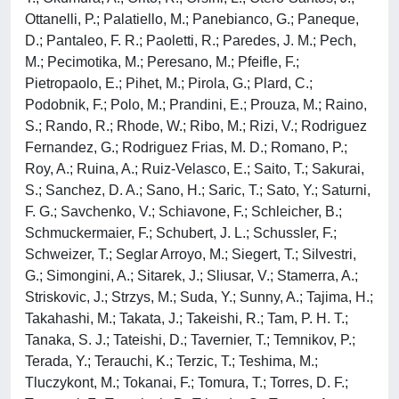
Ottanelli, P.; Palatiello, M.; Panebianco, G.; Paneque,
D.; Pantaleo, F. R.; Paoletti, R.; Paredes, J. M.; Pech,
M.; Pecimotika, M.; Peresano, M.; Pfeifle, F.;
Pietropaolo, E.; Pihet, M.; Pirola, G.; Plard, C.;
Podobnik, F.; Polo, M.; Prandini, E.; Prouza, M.; Raino,
S.; Rando, R.; Rhode, W.; Ribo, M.; Rizi, V.; Rodriguez
Fernandez, G.; Rodriguez Frias, M. D.; Romano, P.;
Roy, A.; Ruina, A.; Ruiz-Velasco, E.; Saito, T.; Sakurai,
S.; Sanchez, D. A.; Sano, H.; Saric, T.; Sato, Y.; Saturni,
F. G.; Savchenko, V.; Schiavone, F.; Schleicher, B.;
Schmuckermaier, F.; Schubert, J. L.; Schussler, F.;
Schweizer, T.; Seglar Arroyo, M.; Siegert, T.; Silvestri,
G.; Simongini, A.; Sitarek, J.; Sliusar, V.; Stamerra, A.;
Striskovic, J.; Strzys, M.; Suda, Y.; Sunny, A.; Tajima, H.;
Takahashi, M.; Takata, J.; Takeishi, R.; Tam, P. H. T.;
Tanaka, S. J.; Tateishi, D.; Tavernier, T.; Temnikov, P.;
Terada, Y.; Terauchi, K.; Terzic, T.; Teshima, M.;
Tluczykont, M.; Tokanai, F.; Tomura, T.; Torres, D. F.;