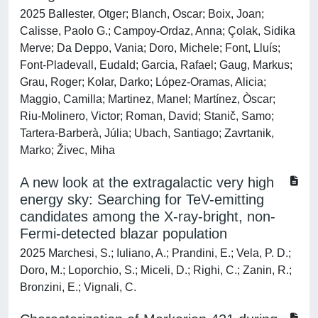
2025 Ballester, Otger; Blanch, Oscar; Boix, Joan;
Calisse, Paolo G.; Campoy-Ordaz, Anna; Çolak, Sidika
Merve; Da Deppo, Vania; Doro, Michele; Font, Lluís;
Font-Pladevall, Eudald; Garcia, Rafael; Gaug, Markus;
Grau, Roger; Kolar, Darko; López-Oramas, Alicia;
Maggio, Camilla; Martinez, Manel; Martínez, Òscar;
Riu-Molinero, Victor; Roman, David; Stanič, Samo;
Tartera-Barberà, Júlia; Ubach, Santiago; Zavrtanik,
Marko; Živec, Miha
A new look at the extragalactic very high
energy sky: Searching for TeV-emitting
candidates among the X-ray-bright, non-
Fermi-detected blazar population
2025 Marchesi, S.; Iuliano, A.; Prandini, E.; Vela, P. D.;
Doro, M.; Loporchio, S.; Miceli, D.; Righi, C.; Zanin, R.;
Bronzini, E.; Vignali, C.