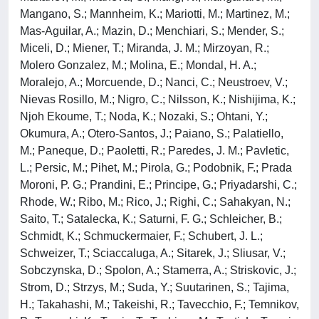
Mangano, S.; Mannheim, K.; Mariotti, M.; Martinez, M.;
Mas-Aguilar, A.; Mazin, D.; Menchiari, S.; Mender, S.;
Miceli, D.; Miener, T.; Miranda, J. M.; Mirzoyan, R.;
Molero Gonzalez, M.; Molina, E.; Mondal, H. A.;
Moralejo, A.; Morcuende, D.; Nanci, C.; Neustroev, V.;
Nievas Rosillo, M.; Nigro, C.; Nilsson, K.; Nishijima, K.;
Njoh Ekoume, T.; Noda, K.; Nozaki, S.; Ohtani, Y.;
Okumura, A.; Otero-Santos, J.; Paiano, S.; Palatiello,
M.; Paneque, D.; Paoletti, R.; Paredes, J. M.; Pavletic,
L.; Persic, M.; Pihet, M.; Pirola, G.; Podobnik, F.; Prada
Moroni, P. G.; Prandini, E.; Principe, G.; Priyadarshi, C.;
Rhode, W.; Ribo, M.; Rico, J.; Righi, C.; Sahakyan, N.;
Saito, T.; Satalecka, K.; Saturni, F. G.; Schleicher, B.;
Schmidt, K.; Schmuckermaier, F.; Schubert, J. L.;
Schweizer, T.; Sciaccaluga, A.; Sitarek, J.; Sliusar, V.;
Sobczynska, D.; Spolon, A.; Stamerra, A.; Striskovic, J.;
Strom, D.; Strzys, M.; Suda, Y.; Suutarinen, S.; Tajima,
H.; Takahashi, M.; Takeishi, R.; Tavecchio, F.; Temnikov,