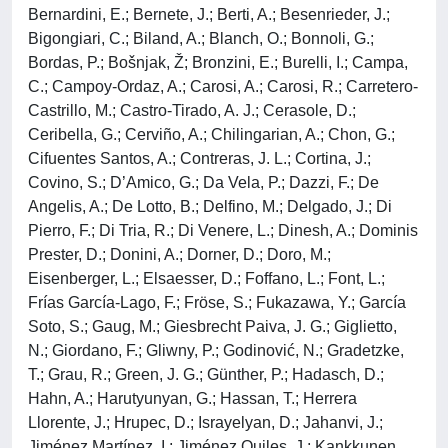
Bernardini, E.; Bernete, J.; Berti, A.; Besenrieder, J.;
Bigongiari, C.; Biland, A.; Blanch, O.; Bonnoli, G.;
Bordas, P.; Bošnjak, Ž; Bronzini, E.; Burelli, I.; Campa,
C.; Campoy-Ordaz, A.; Carosi, A.; Carosi, R.; Carretero-
Castrillo, M.; Castro-Tirado, A. J.; Cerasole, D.;
Ceribella, G.; Cerviño, A.; Chilingarian, A.; Chon, G.;
Cifuentes Santos, A.; Contreras, J. L.; Cortina, J.;
Covino, S.; D’Amico, G.; Da Vela, P.; Dazzi, F.; De
Angelis, A.; De Lotto, B.; Delfino, M.; Delgado, J.; Di
Pierro, F.; Di Tria, R.; Di Venere, L.; Dinesh, A.; Dominis
Prester, D.; Donini, A.; Dorner, D.; Doro, M.;
Eisenberger, L.; Elsaesser, D.; Foffano, L.; Font, L.;
Frías García-Lago, F.; Fröse, S.; Fukazawa, Y.; García
Soto, S.; Gaug, M.; Giesbrecht Paiva, J. G.; Giglietto,
N.; Giordano, F.; Gliwny, P.; Godinović, N.; Gradetzke,
T.; Grau, R.; Green, J. G.; Günther, P.; Hadasch, D.;
Hahn, A.; Harutyunyan, G.; Hassan, T.; Herrera
Llorente, J.; Hrupec, D.; Israyelyan, D.; Jahanvi, J.;
Jiménez Martínez, I.; Jiménez Quiles, J.; Kankkunen,