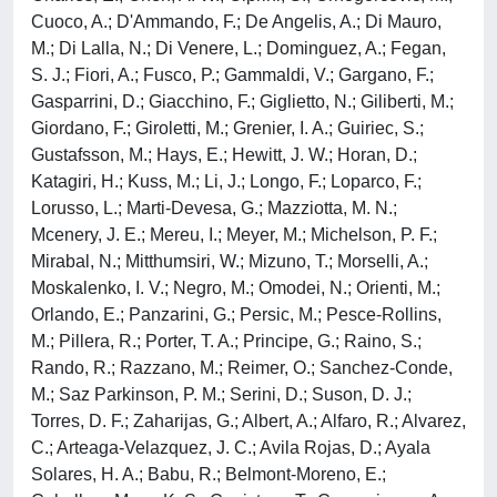
Cuoco, A.; D'Ammando, F.; De Angelis, A.; Di Mauro,
M.; Di Lalla, N.; Di Venere, L.; Dominguez, A.; Fegan,
S. J.; Fiori, A.; Fusco, P.; Gammaldi, V.; Gargano, F.;
Gasparrini, D.; Giacchino, F.; Giglietto, N.; Giliberti, M.;
Giordano, F.; Giroletti, M.; Grenier, I. A.; Guiriec, S.;
Gustafsson, M.; Hays, E.; Hewitt, J. W.; Horan, D.;
Katagiri, H.; Kuss, M.; Li, J.; Longo, F.; Loparco, F.;
Lorusso, L.; Marti-Devesa, G.; Mazziotta, M. N.;
Mcenery, J. E.; Mereu, I.; Meyer, M.; Michelson, P. F.;
Mirabal, N.; Mitthumsiri, W.; Mizuno, T.; Morselli, A.;
Moskalenko, I. V.; Negro, M.; Omodei, N.; Orienti, M.;
Orlando, E.; Panzarini, G.; Persic, M.; Pesce-Rollins,
M.; Pillera, R.; Porter, T. A.; Principe, G.; Raino, S.;
Rando, R.; Razzano, M.; Reimer, O.; Sanchez-Conde,
M.; Saz Parkinson, P. M.; Serini, D.; Suson, D. J.;
Torres, D. F.; Zaharijas, G.; Albert, A.; Alfaro, R.; Alvarez,
C.; Arteaga-Velazquez, J. C.; Avila Rojas, D.; Ayala
Solares, H. A.; Babu, R.; Belmont-Moreno, E.;