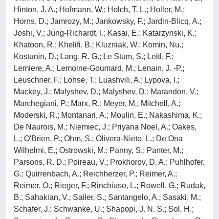
Hinton, J. A.; Hofmann, W.; Holch, T. L.; Holler, M.;
Horns, D.; Jamrozy, M.; Jankowsky, F.; Jardin-Blicq, A.;
Joshi, V.; Jung-Richardt, I.; Kasai, E.; Katarzynski, K.;
Khatoon, R.; Khelifi, B.; Kluzniak, W.; Komin, Nu.;
Kostunin, D.; Lang, R. G.; Le Stum, S.; Leitl, F.;
Lemiere, A.; Lemoine-Goumard, M.; Lenain, J. -P.;
Leuschner, F.; Lohse, T.; Luashvili, A.; Lypova, I.;
Mackey, J.; Malyshev, D.; Malyshev, D.; Marandon, V.;
Marchegiani, P.; Marx, R.; Meyer, M.; Mitchell, A.;
Moderski, R.; Montanari, A.; Moulin, E.; Nakashima, K.;
De Naurois, M.; Niemiec, J.; Priyana Noel, A.; Oakes,
L.; O'Brien, P.; Ohm, S.; Olivera-Nieto, L.; De Ona
Wilhelmi, E.; Ostrowski, M.; Panny, S.; Panter, M.;
Parsons, R. D.; Poireau, V.; Prokhorov, D. A.; Puhlhofer,
G.; Quirrenbach, A.; Reichherzer, P.; Reimer, A.;
Reimer, O.; Rieger, F.; Rinchiuso, L.; Rowell, G.; Rudak,
B.; Sahakian, V.; Sailer, S.; Santangelo, A.; Sasaki, M.;
Schafer, J.; Schwanke, U.; Shapopi, J. N. S.; Sol, H.;