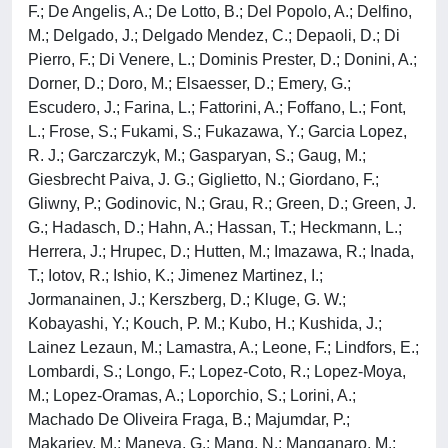
F.; De Angelis, A.; De Lotto, B.; Del Popolo, A.; Delfino,
M.; Delgado, J.; Delgado Mendez, C.; Depaoli, D.; Di
Pierro, F.; Di Venere, L.; Dominis Prester, D.; Donini, A.;
Dorner, D.; Doro, M.; Elsaesser, D.; Emery, G.;
Escudero, J.; Farina, L.; Fattorini, A.; Foffano, L.; Font,
L.; Frose, S.; Fukami, S.; Fukazawa, Y.; Garcia Lopez,
R. J.; Garczarczyk, M.; Gasparyan, S.; Gaug, M.;
Giesbrecht Paiva, J. G.; Giglietto, N.; Giordano, F.;
Gliwny, P.; Godinovic, N.; Grau, R.; Green, D.; Green, J.
G.; Hadasch, D.; Hahn, A.; Hassan, T.; Heckmann, L.;
Herrera, J.; Hrupec, D.; Hutten, M.; Imazawa, R.; Inada,
T.; Iotov, R.; Ishio, K.; Jimenez Martinez, I.;
Jormanainen, J.; Kerszberg, D.; Kluge, G. W.;
Kobayashi, Y.; Kouch, P. M.; Kubo, H.; Kushida, J.;
Lainez Lezaun, M.; Lamastra, A.; Leone, F.; Lindfors, E.;
Lombardi, S.; Longo, F.; Lopez-Coto, R.; Lopez-Moya,
M.; Lopez-Oramas, A.; Loporchio, S.; Lorini, A.;
Machado De Oliveira Fraga, B.; Majumdar, P.;
Makariev, M.; Maneva, G.; Mang, N.; Manganaro, M.;