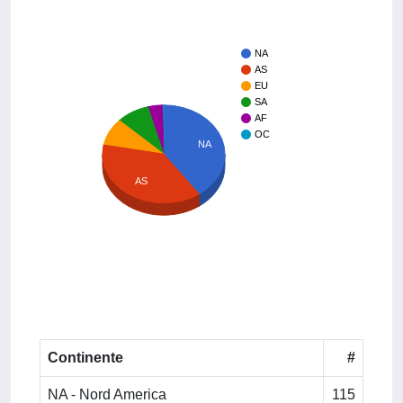
NA
AS
EU
SA
AF
OC
NA
AS
Continente
#
NA - Nord America
115