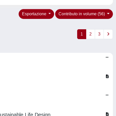
Esportazione
Contributo in volume (56)
1
2
3
ustainable Life Design