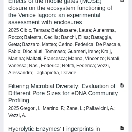
Effects of the mobile gates (MOSE)
closure on the ecosystem functioning of
the Venice lagoon: an experimental
assessment with enclosures
2025 Cibic, Tamara; Baldassarre, Laura; Auriemma,
Rocco; Balestra, Cecilia; Banchi, Elisa; Battaggia,
Greta; Bazzaro, Matteo; Cerino, Federica; De Pascale,
Fabio; Diociaiuti, Tommaso; Guarneri, Irene; Kralj,
Martina; Malfatti, Francesca; Manna, Vincenzo; Natali,
Vanessa; Nasi, Federica; Relitti, Federica; Vezzi,
Alessandro; Tagliapietra, Davide
Filtering Microbial Diversity: Evaluation of
Different Pore Sizes for eDNA Community
Profiling
2025 Gregori, I.; Martino, F.; Zane, L.; Pallavicini, A.;
Vezzi, A.
Hydrolytic Enzymes' Fingerprints in