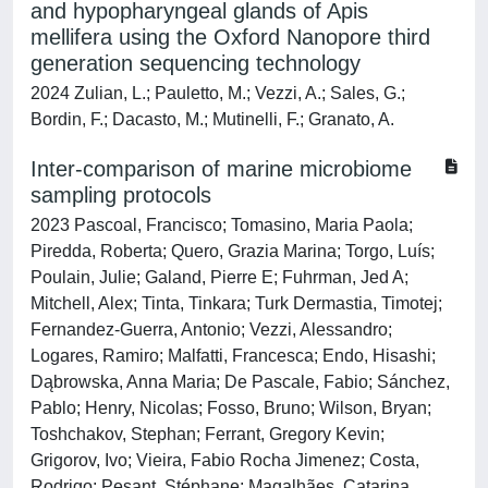
and hypopharyngeal glands of Apis
mellifera using the Oxford Nanopore third
generation sequencing technology
2024 Zulian, L.; Pauletto, M.; Vezzi, A.; Sales, G.;
Bordin, F.; Dacasto, M.; Mutinelli, F.; Granato, A.
Inter-comparison of marine microbiome
sampling protocols
2023 Pascoal, Francisco; Tomasino, Maria Paola;
Piredda, Roberta; Quero, Grazia Marina; Torgo, Luís;
Poulain, Julie; Galand, Pierre E; Fuhrman, Jed A;
Mitchell, Alex; Tinta, Tinkara; Turk Dermastia, Timotej;
Fernandez-Guerra, Antonio; Vezzi, Alessandro;
Logares, Ramiro; Malfatti, Francesca; Endo, Hisashi;
Dąbrowska, Anna Maria; De Pascale, Fabio; Sánchez,
Pablo; Henry, Nicolas; Fosso, Bruno; Wilson, Bryan;
Toshchakov, Stephan; Ferrant, Gregory Kevin;
Grigorov, Ivo; Vieira, Fabio Rocha Jimenez; Costa,
Rodrigo; Pesant, Stéphane; Magalhães, Catarina