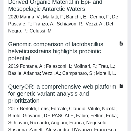
Derived Organic Material in Epi- and
Mesopelagic Antarctic Waters
2020 Manna, V.; Malfatti, F.; Banchi, E.; Cerino, F.; De
Pascale, F.; Franzo, A.; Schiavon, R.; Vezzi, A.; Del
Negro, P.; Celussi, M.
Genomic comparison of lactobacillus
helveticusstrains highlights probiotic
potential
2019 Fontana, A.; Falasconi, I.; Molinari, P.; Treu, L.;
Basile, Arianna; Vezzi, A.; Campanaro, S.; Morelli, L.
QueryOR: a comprehensive web platform
for genetic variant analysis and
prioritization
2017 Bertoldi, Loris; Forcato, Claudio; Vitulo, Nicola;
Birolo, Giovanni; DE PASCALE, Fabio; Feltrin, Erika;
Schiavon, Riccardo; Anglani, Franca; Negrisolo,
Susanna; Zanetti, Alessandra; D'Avanzo, Francesca;