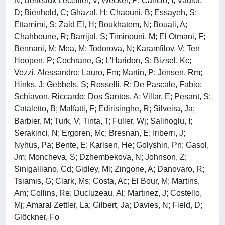
N; Berteaux Lecellier, V; Wecker, P; Cancio, I; Vaulot,
D; Bienhold, C; Ghazal, H; Chaouni, B; Essayeh, S;
Ettamimi, S; Zaid El, H; Boukhatem, N; Bouali, A;
Chahboune, R; Barrijal, S; Timinouni, M; El Otmani, F;
Bennani, M; Mea, M; Todorova, N; Karamfilov, V; Ten
Hoopen, P; Cochrane, G; L'Haridon, S; Bizsel, Kc;
Vezzi, Alessandro; Lauro, Fm; Martin, P; Jensen, Rm;
Hinks, J; Gebbels, S; Rosselli, R; De Pascale, Fabio;
Schiavon, Riccardo; Dos Santos, A; Villar, E; Pesant, S;
Cataletto, B; Malfatti, F; Edirisinghe, R; Silveira, Ja;
Barbier, M; Turk, V; Tinta, T; Fuller, Wj; Salihoglu, I;
Serakinci, N; Ergoren, Mc; Bresnan, E; Iriberri, J;
Nyhus, Pa; Bente, E; Karlsen, He; Golyshin, Pn; Gasol,
Jm; Moncheva, S; Dzhembekova, N; Johnson, Z;
Sinigalliano, Cd; Gidley, Ml; Zingone, A; Danovaro, R;
Tsiamis, G; Clark, Ms; Costa, Ac; El Bour, M; Martins,
Am; Collins, Re; Ducluzeau, Al; Martinez, J; Costello,
Mj; Amaral Zettler, La; Gilbert, Ja; Davies, N; Field, D;
Glöckner, Fo