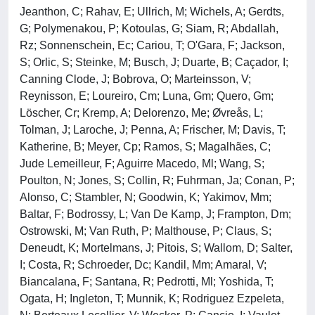
Jeanthon, C; Rahav, E; Ullrich, M; Wichels, A; Gerdts,
G; Polymenakou, P; Kotoulas, G; Siam, R; Abdallah,
Rz; Sonnenschein, Ec; Cariou, T; O'Gara, F; Jackson,
S; Orlic, S; Steinke, M; Busch, J; Duarte, B; Caçador, I;
Canning Clode, J; Bobrova, O; Marteinsson, V;
Reynisson, E; Loureiro, Cm; Luna, Gm; Quero, Gm;
Löscher, Cr; Kremp, A; Delorenzo, Me; Øvreås, L;
Tolman, J; Laroche, J; Penna, A; Frischer, M; Davis, T;
Katherine, B; Meyer, Cp; Ramos, S; Magalhães, C;
Jude Lemeilleur, F; Aguirre Macedo, Ml; Wang, S;
Poulton, N; Jones, S; Collin, R; Fuhrman, Ja; Conan, P;
Alonso, C; Stambler, N; Goodwin, K; Yakimov, Mm;
Baltar, F; Bodrossy, L; Van De Kamp, J; Frampton, Dm;
Ostrowski, M; Van Ruth, P; Malthouse, P; Claus, S;
Deneudt, K; Mortelmans, J; Pitois, S; Wallom, D; Salter,
I; Costa, R; Schroeder, Dc; Kandil, Mm; Amaral, V;
Biancalana, F; Santana, R; Pedrotti, Ml; Yoshida, T;
Ogata, H; Ingleton, T; Munnik, K; Rodriguez Ezpeleta,