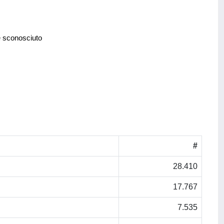
e sconosciuto
#
28.410
17.767
7.535