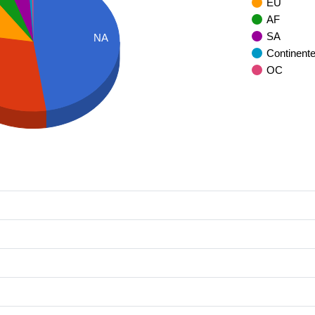
EU
AF
SA
NA
Continent
OC