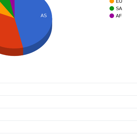
EU
SA
AS
AF