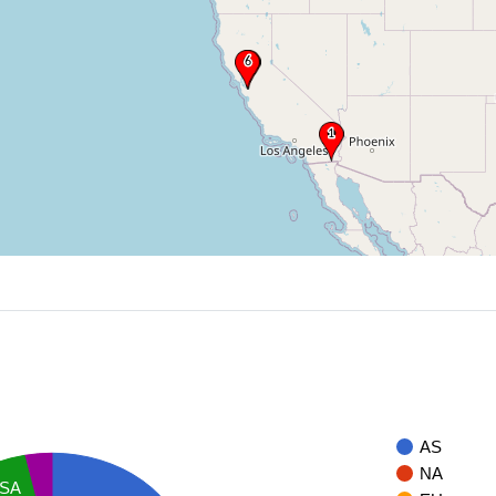
AS
NA
SA