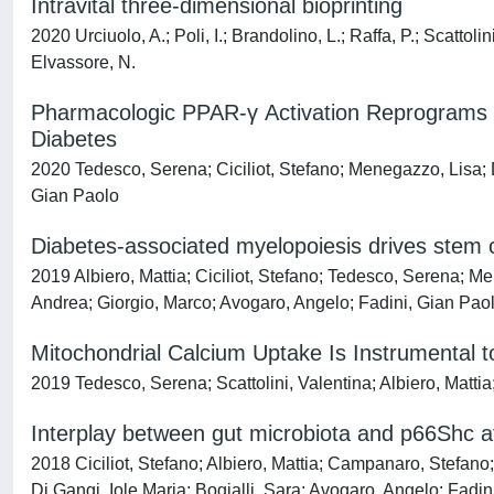
Intravital three-dimensional bioprinting
2020 Urciuolo, A.; Poli, I.; Brandolino, L.; Raffa, P.; Scatto
Elvassore, N.
Pharmacologic PPAR-γ Activation Reprograms
Diabetes
2020 Tedesco, Serena; Ciciliot, Stefano; Menegazzo, Lisa; D
Gian Paolo
Diabetes-associated myelopoiesis drives stem
2019 Albiero, Mattia; Ciciliot, Stefano; Tedesco, Serena; M
Andrea; Giorgio, Marco; Avogaro, Angelo; Fadini, Gian Pao
Mitochondrial Calcium Uptake Is Instrumental t
2019 Tedesco, Serena; Scattolini, Valentina; Albiero, Mattia
Interplay between gut microbiota and p66Shc af
2018 Ciciliot, Stefano; Albiero, Mattia; Campanaro, Stefan
Di Gangi, Iole Maria; Bogialli, Sara; Avogaro, Angelo; Fadin