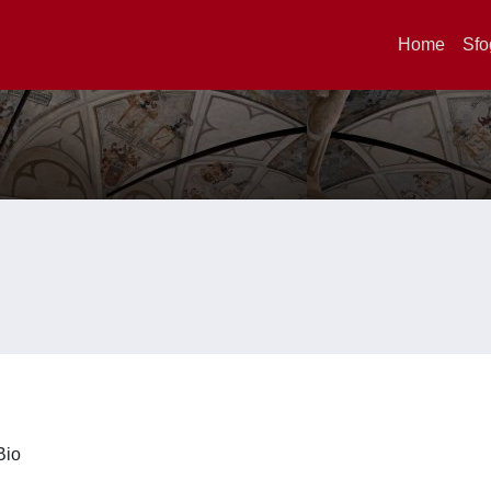
Home
Sfo
iBio