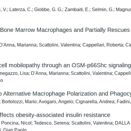
lini, V.; Laterza, C.; Giobbe, G. G.; Zambaiti, E.; Selmin, G.; Mag
 Bone Marrow Macrophages and Partially Rescues
'Anna, Marianna; Scattolini, Valentina; Cappellari, Roberta; Cig
 cell mobilopathy through an OSM-p66Shc signalin
enegazzo, Lisa; D'Anna, Marianna; Scattolini, Valentina; Cappella
lo
o Alternative Macrophage Polarization and Phagocyt
; Bortolozzi, Mario; Avogaro, Angelo; Cignarella, Andrea; Fadini
fects obesity-associated insulin resistance
o; Poncina, Nicol; Tedesco, Serena; Scattolini, Valentina; DALL
i, Gian Paolo