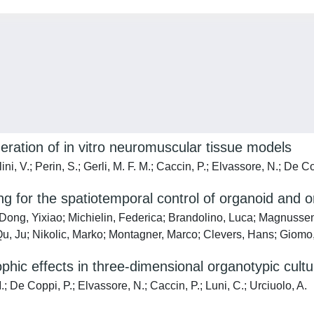
eration of in vitro neuromuscular tissue models
ini, V.; Perin, S.; Gerli, M. F. M.; Caccin, P.; Elvassore, N.; De Co
ng for the spatiotemporal control of organoid and o
ong, Yixiao; Michielin, Federica; Brandolino, Luca; Magnussen, 
Qu, Ju; Nikolic, Marko; Montagner, Marco; Clevers, Hans; Giom
ophic effects in three-dimensional organotypic cult
 M.; De Coppi, P.; Elvassore, N.; Caccin, P.; Luni, C.; Urciuolo, A.