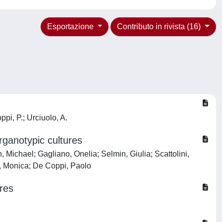
Esportazione
Contributo in rivista (16)
ppi, P.; Urciuolo, A.
rganotypic cultures
Michael; Gagliano, Onelia; Selmin, Giulia; Scattolini,
o, Monica; De Coppi, Paolo
ures