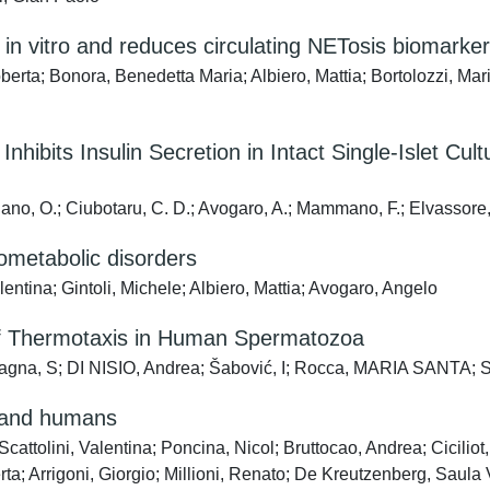
in vitro and reduces circulating NETosis biomarker
erta; Bonora, Benedetta Maria; Albiero, Mattia; Bortolozzi, Mario
nhibits Insulin Secretion in Intact Single-Islet Cul
iano, O.; Ciubotaru, C. D.; Avogaro, A.; Mammano, F.; Elvassore, 
ometabolic disorders
ntina; Gintoli, Michele; Albiero, Mattia; Avogaro, Angelo
of Thermotaxis in Human Spermatozoa
a, S; DI NISIO, Andrea; Šabović, I; Rocca, MARIA SANTA; Scatt
e and humans
cattolini, Valentina; Poncina, Nicol; Bruttocao, Andrea; Cicili
ta; Arrigoni, Giorgio; Millioni, Renato; De Kreutzenberg, Saula V