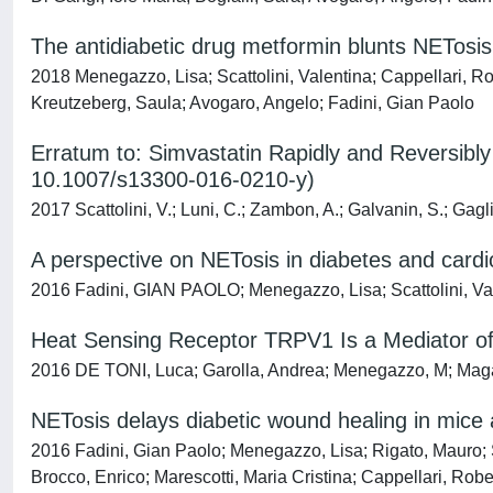
The antidiabetic drug metformin blunts NETosis 
2018 Menegazzo, Lisa; Scattolini, Valentina; Cappellari, Rob
Kreutzeberg, Saula; Avogaro, Angelo; Fadini, Gian Paolo
Erratum to: Simvastatin Rapidly and Reversibly I
10.1007/s13300-016-0210-y)
2017 Scattolini, V.; Luni, C.; Zambon, A.; Galvanin, S.; Gagl
A perspective on NETosis in diabetes and cardi
2016 Fadini, GIAN PAOLO; Menegazzo, Lisa; Scattolini, Vale
Heat Sensing Receptor TRPV1 Is a Mediator 
2016 DE TONI, Luca; Garolla, Andrea; Menegazzo, M; Magagn
NETosis delays diabetic wound healing in mic
2016 Fadini, Gian Paolo; Menegazzo, Lisa; Rigato, Mauro; S
Brocco, Enrico; Marescotti, Maria Cristina; Cappellari, Rober