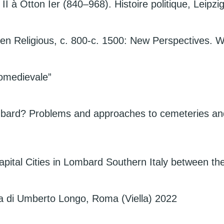
II à Otton Ier (840–968). Histoire politique, Leipzi
men Religious, c. 800-c. 1500: New Perspectives. 
tomedievale”
mbard? Problems and approaches to cemeteries an
pital Cities in Lombard Southern Italy between th
a di Umberto Longo, Roma (Viella) 2022