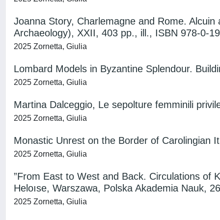
Joanna Story, Charlemagne and Rome. Alcuin an
Archaeology), XXII, 403 pp., ill., ISBN 978-0-
2025 Zornetta, Giulia
Lombard Models in Byzantine Splendour. Buildin
2025 Zornetta, Giulia
Martina Dalceggio, Le sepolture femminili privileg
2025 Zornetta, Giulia
Monastic Unrest on the Border of Carolingian I
2025 Zornetta, Giulia
”From East to West and Back. Circulations of K
Heloıse, Warszawa, Polska Akademia Nauk, 2
2025 Zornetta, Giulia