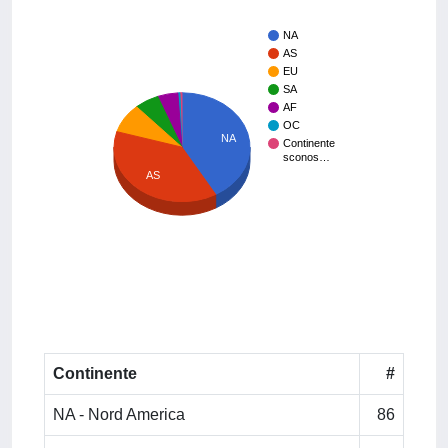
NA
AS
EU
SA
AF
OC
NA
Continente
sconos…
AS
Continente
#
NA - Nord America
86