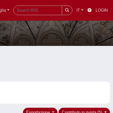
glia
IT
LOGIN
Esportazione
Contributo in rivista (5)