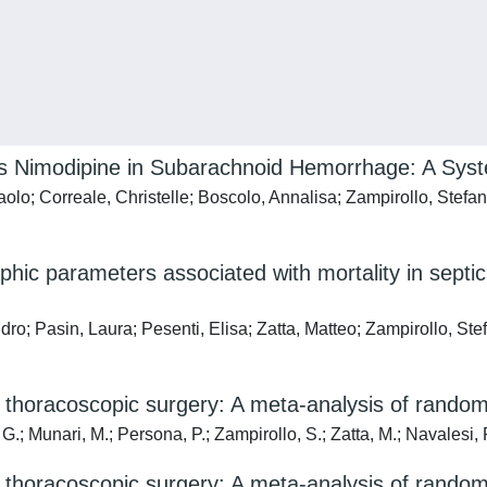
s Nimodipine in Subarachnoid Hemorrhage: A Syst
lo; Correale, Christelle; Boscolo, Annalisa; Zampirollo, Stefan
ic parameters associated with mortality in septic
o; Pasin, Laura; Pesenti, Elisa; Zatta, Matteo; Zampirollo, Stef
d thoracoscopic surgery: A meta-analysis of randomi
G.; Munari, M.; Persona, P.; Zampirollo, S.; Zatta, M.; Navalesi, P
d thoracoscopic surgery: A meta-analysis of randomi