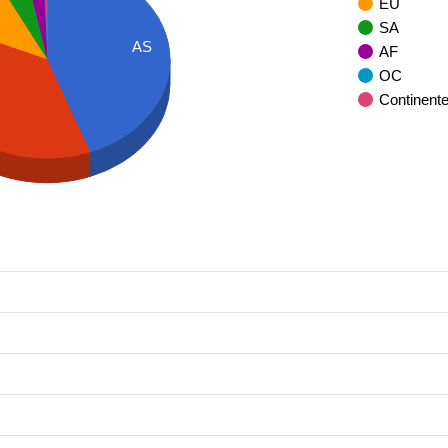
EU
SA
AS
AF
OC
Continent