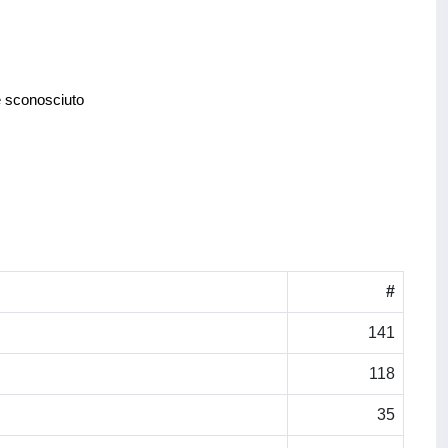
e sconosciuto
#
141
118
35