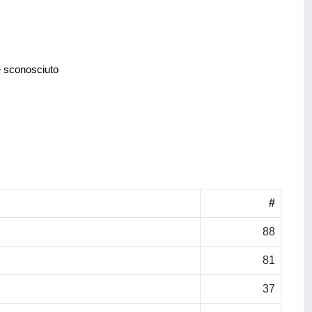
e sconosciuto
#
88
81
37