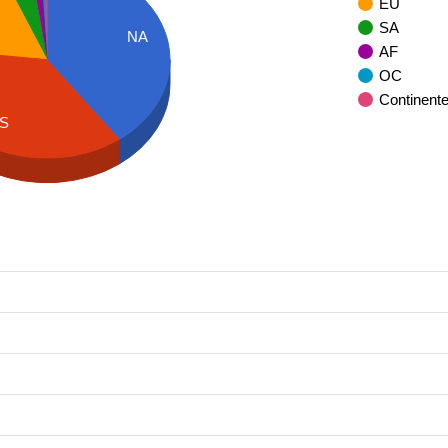
EU
SA
NA
AF
OC
Continent
S