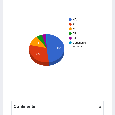
NA
AS
EU
AF
SA
Continente
EU
sconos…
NA
AS
Continente
#