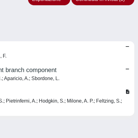
, F.
iant branch component
H.; Aparicio, A.; Sbordone, L.
 Pietrinferni, A.; Hodgkin, S.; Milone, A. P.; Feltzing, S.;