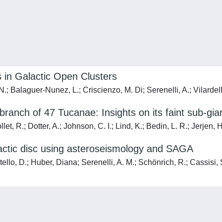
 in Galactic Open Clusters
N.; Balaguer-Nunez, L.; Criscienzo, M. Di; Serenelli, A.; Vilardell
branch of 47 Tucanae: Insights on its faint sub-g
t, R.; Dotter, A.; Johnson, C. I.; Lind, K.; Bedin, L. R.; Jerjen, 
lactic disc using asteroseismology and SAGA
llo, D.; Huber, Diana; Serenelli, A. M.; Schönrich, R.; Cassisi, S.;