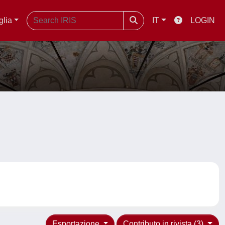
glia
IT
LOGIN
Esportazione
Contributo in rivista (3)