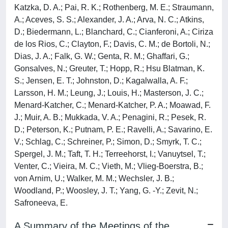
Katzka, D. A.; Pai, R. K.; Rothenberg, M. E.; Straumann,
A.; Aceves, S. S.; Alexander, J. A.; Arva, N. C.; Atkins,
D.; Biedermann, L.; Blanchard, C.; Cianferoni, A.; Ciriza
de los Rios, C.; Clayton, F.; Davis, C. M.; de Bortoli, N.;
Dias, J. A.; Falk, G. W.; Genta, R. M.; Ghaffari, G.;
Gonsalves, N.; Greuter, T.; Hopp, R.; Hsu Blatman, K.
S.; Jensen, E. T.; Johnston, D.; Kagalwalla, A. F.;
Larsson, H. M.; Leung, J.; Louis, H.; Masterson, J. C.;
Menard-Katcher, C.; Menard-Katcher, P. A.; Moawad, F.
J.; Muir, A. B.; Mukkada, V. A.; Penagini, R.; Pesek, R.
D.; Peterson, K.; Putnam, P. E.; Ravelli, A.; Savarino, E.
V.; Schlag, C.; Schreiner, P.; Simon, D.; Smyrk, T. C.;
Spergel, J. M.; Taft, T. H.; Terreehorst, I.; Vanuytsel, T.;
Venter, C.; Vieira, M. C.; Vieth, M.; Vlieg-Boerstra, B.;
von Arnim, U.; Walker, M. M.; Wechsler, J. B.;
Woodland, P.; Woosley, J. T.; Yang, G. -Y.; Zevit, N.;
Safroneeva, E.
A Summary of the Meetings of the