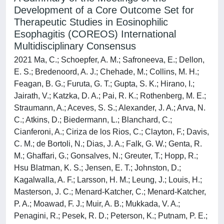
Development of a Core Outcome Set for
Therapeutic Studies in Eosinophilic
Esophagitis (COREOS) International
Multidisciplinary Consensus
2021 Ma, C.; Schoepfer, A. M.; Safroneeva, E.; Dellon,
E. S.; Bredenoord, A. J.; Chehade, M.; Collins, M. H.;
Feagan, B. G.; Furuta, G. T.; Gupta, S. K.; Hirano, I.;
Jairath, V.; Katzka, D. A.; Pai, R. K.; Rothenberg, M. E.;
Straumann, A.; Aceves, S. S.; Alexander, J. A.; Arva, N.
C.; Atkins, D.; Biedermann, L.; Blanchard, C.;
Cianferoni, A.; Ciriza de los Rios, C.; Clayton, F.; Davis,
C. M.; de Bortoli, N.; Dias, J. A.; Falk, G. W.; Genta, R.
M.; Ghaffari, G.; Gonsalves, N.; Greuter, T.; Hopp, R.;
Hsu Blatman, K. S.; Jensen, E. T.; Johnston, D.;
Kagalwalla, A. F.; Larsson, H. M.; Leung, J.; Louis, H.;
Masterson, J. C.; Menard-Katcher, C.; Menard-Katcher,
P. A.; Moawad, F. J.; Muir, A. B.; Mukkada, V. A.;
Penagini, R.; Pesek, R. D.; Peterson, K.; Putnam, P. E.;