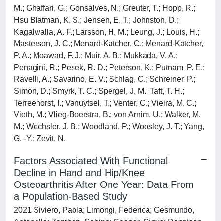
M.; Ghaffari, G.; Gonsalves, N.; Greuter, T.; Hopp, R.;
Hsu Blatman, K. S.; Jensen, E. T.; Johnston, D.;
Kagalwalla, A. F.; Larsson, H. M.; Leung, J.; Louis, H.;
Masterson, J. C.; Menard-Katcher, C.; Menard-Katcher,
P. A.; Moawad, F. J.; Muir, A. B.; Mukkada, V. A.;
Penagini, R.; Pesek, R. D.; Peterson, K.; Putnam, P. E.;
Ravelli, A.; Savarino, E. V.; Schlag, C.; Schreiner, P.;
Simon, D.; Smyrk, T. C.; Spergel, J. M.; Taft, T. H.;
Terreehorst, I.; Vanuytsel, T.; Venter, C.; Vieira, M. C.;
Vieth, M.; Vlieg-Boerstra, B.; von Arnim, U.; Walker, M.
M.; Wechsler, J. B.; Woodland, P.; Woosley, J. T.; Yang,
G. -Y.; Zevit, N.
Factors Associated With Functional
Decline in Hand and Hip/Knee
Osteoarthritis After One Year: Data From
a Population-Based Study
2021 Siviero, Paola; Limongi, Federica; Gesmundo,