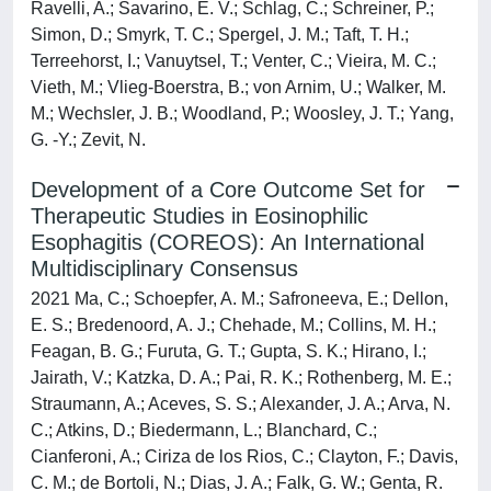
Ravelli, A.; Savarino, E. V.; Schlag, C.; Schreiner, P.;
Simon, D.; Smyrk, T. C.; Spergel, J. M.; Taft, T. H.;
Terreehorst, I.; Vanuytsel, T.; Venter, C.; Vieira, M. C.;
Vieth, M.; Vlieg-Boerstra, B.; von Arnim, U.; Walker, M.
M.; Wechsler, J. B.; Woodland, P.; Woosley, J. T.; Yang,
G. -Y.; Zevit, N.
Development of a Core Outcome Set for
Therapeutic Studies in Eosinophilic
Esophagitis (COREOS): An International
Multidisciplinary Consensus
2021 Ma, C.; Schoepfer, A. M.; Safroneeva, E.; Dellon,
E. S.; Bredenoord, A. J.; Chehade, M.; Collins, M. H.;
Feagan, B. G.; Furuta, G. T.; Gupta, S. K.; Hirano, I.;
Jairath, V.; Katzka, D. A.; Pai, R. K.; Rothenberg, M. E.;
Straumann, A.; Aceves, S. S.; Alexander, J. A.; Arva, N.
C.; Atkins, D.; Biedermann, L.; Blanchard, C.;
Cianferoni, A.; Ciriza de los Rios, C.; Clayton, F.; Davis,
C. M.; de Bortoli, N.; Dias, J. A.; Falk, G. W.; Genta, R.