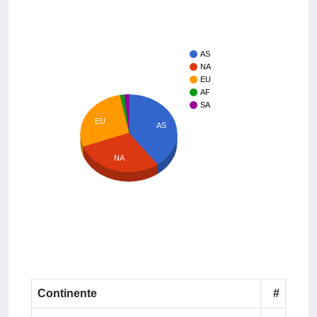
AS
NA
EU
AF
SA
EU
AS
NA
Continente
#