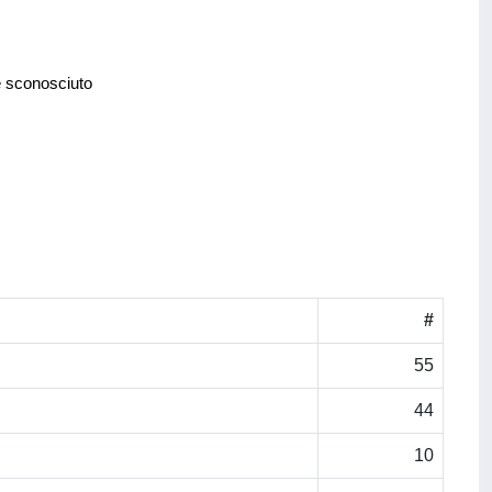
e sconosciuto
#
55
44
10