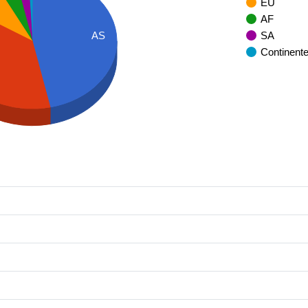
EU
AF
SA
AS
Continent