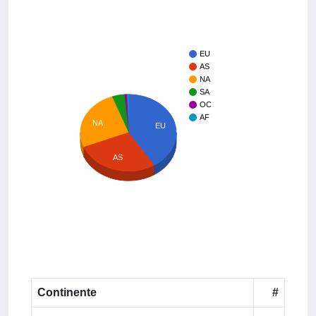
EU
AS
NA
SA
OC
AF
NA
EU
AS
Continente
#