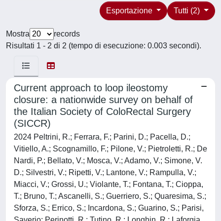
Esportazione
Tutti (2)
Mostra
records
Risultati 1 - 2 di 2 (tempo di esecuzione: 0.003 secondi).
Current approach to loop ileostomy
closure: a nationwide survey on behalf of
the Italian Society of ColoRectal Surgery
(SICCR)
2024 Peltrini, R.; Ferrara, F.; Parini, D.; Pacella, D.;
Vitiello, A.; Scognamillo, F.; Pilone, V.; Pietroletti, R.; De
Nardi, P.; Bellato, V.; Mosca, V.; Adamo, V.; Simone, V.
D.; Silvestri, V.; Ripetti, V.; Lantone, V.; Rampulla, V.;
Miacci, V.; Grossi, U.; Violante, T.; Fontana, T.; Cioppa,
T.; Bruno, T.; Ascanelli, S.; Guerriero, S.; Quaresima, S.;
Sforza, S.; Errico, S.; Incardona, S.; Guarino, S.; Parisi,
Saverio; Perinotti, R.; Tutino, R.; Longhin, R.; Laforgia,