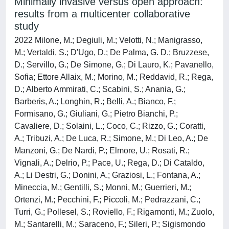
Minimally invasive versus open approach:
results from a multicenter collaborative
study
2022 Milone, M.; Degiuli, M.; Velotti, N.; Manigrasso,
M.; Vertaldi, S.; D'Ugo, D.; De Palma, G. D.; Bruzzese,
D.; Servillo, G.; De Simone, G.; Di Lauro, K.; Pavanello,
Sofia; Ettore Allaix, M.; Morino, M.; Reddavid, R.; Rega,
D.; Alberto Ammirati, C.; Scabini, S.; Anania, G.;
Barberis, A.; Longhin, R.; Belli, A.; Bianco, F.;
Formisano, G.; Giuliani, G.; Pietro Bianchi, P.;
Cavaliere, D.; Solaini, L.; Coco, C.; Rizzo, G.; Coratti,
A.; Tribuzi, A.; De Luca, R.; Simone, M.; Di Leo, A.; De
Manzoni, G.; De Nardi, P.; Elmore, U.; Rosati, R.;
Vignali, A.; Delrio, P.; Pace, U.; Rega, D.; Di Cataldo,
A.; Li Destri, G.; Donini, A.; Graziosi, L.; Fontana, A.;
Mineccia, M.; Gentilli, S.; Monni, M.; Guerrieri, M.;
Ortenzi, M.; Pecchini, F.; Piccoli, M.; Pedrazzani, C.;
Turri, G.; Pollesel, S.; Roviello, F.; Rigamonti, M.; Zuolo,
M.; Santarelli, M.; Saraceno, F.; Sileri, P.; Sigismondo