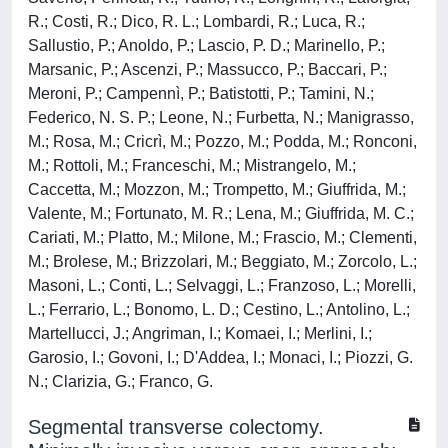
R.; Costi, R.; Dico, R. L.; Lombardi, R.; Luca, R.;
Sallustio, P.; Anoldo, P.; Lascio, P. D.; Marinello, P.;
Marsanic, P.; Ascenzi, P.; Massucco, P.; Baccari, P.;
Meroni, P.; Campennì, P.; Batistotti, P.; Tamini, N.;
Federico, N. S. P.; Leone, N.; Furbetta, N.; Manigrasso,
M.; Rosa, M.; Cricrì, M.; Pozzo, M.; Podda, M.; Ronconi,
M.; Rottoli, M.; Franceschi, M.; Mistrangelo, M.;
Caccetta, M.; Mozzon, M.; Trompetto, M.; Giuffrida, M.;
Valente, M.; Fortunato, M. R.; Lena, M.; Giuffrida, M. C.;
Cariati, M.; Platto, M.; Milone, M.; Frascio, M.; Clementi,
M.; Brolese, M.; Brizzolari, M.; Beggiato, M.; Zorcolo, L.;
Masoni, L.; Conti, L.; Selvaggi, L.; Franzoso, L.; Morelli,
L.; Ferrario, L.; Bonomo, L. D.; Cestino, L.; Antolino, L.;
Martellucci, J.; Angriman, I.; Komaei, I.; Merlini, I.;
Garosio, I.; Govoni, I.; D'Addea, I.; Monaci, I.; Piozzi, G.
N.; Clarizia, G.; Franco, G.
Segmental transverse colectomy.