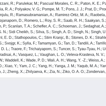
rozzani, R.; Parulekar, M.; Pascual Morales, C. R.; Paton, K. E.; 
a, R. A.; Polyakov, V. G.; Pompe, M. T.; Pons, J. J.; Prat, D.; Pro
ulu, R.; Ramasubramanian, A.; Ramirez-Ortiz, M. A.; Raobela, L.
ojanaporn, D.; Romero, L.; Roy, S. R.; Saab, R. H.; Saakyan, S.; 
P.; Scanlan, T. A.; Schefler, A. C.; Schoeman, J.; Sedaghat, A.;
S. N.; Sidi Cheikh, S.; Silva, S.; Singh, A. D.; Singh, N.; Singh, U
ahl, E. D.; Stathopoulos, C.; Stirn Kranjc, B.; Stones, D. K.; Strah
 Svojgr, K.; Sylla, F.; Tamamyan, G.; Tan, D.; Tandili, A.; Tarrillo
, D. L.; Traore, F.; Trichaiyaporn, S.; Tuncer, S.; Tyau-Tyau, H.; 
disai, A.; Vasquez, L.; Vaughan, L. O.; Veleva-Krasteva, N. V.; Ve
W.; Waddell, K.; Wade, P. D.; Wali, A. H.; Wang, Y. -Z.; Weiss, 
iao, Y.; Yam, J. C.; Yang, H.; Yanga, J. M.; Yaqub, M. A.; Yarova
, J.; Zheng, X.; Zhilyaeva, K.; Zia, N.; Ziko, O. A. O.; Zonderva
Privacy