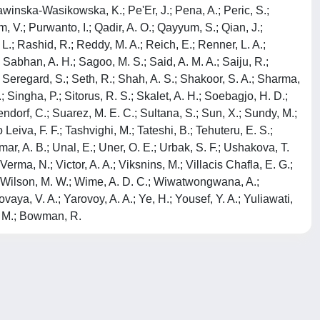
Pawinska-Wasikowska, K.; Pe'Er, J.; Pena, A.; Peric, S.;
m, V.; Purwanto, I.; Qadir, A. O.; Qayyum, S.; Qian, J.;
; Rashid, R.; Reddy, M. A.; Reich, E.; Renner, L. A.;
Sabhan, A. H.; Sagoo, M. S.; Said, A. M. A.; Saiju, R.;
 Seregard, S.; Seth, R.; Shah, A. S.; Shakoor, S. A.; Sharma,
.; Singha, P.; Sitorus, R. S.; Skalet, A. H.; Soebagjo, H. D.;
lendorf, C.; Suarez, M. E. C.; Sultana, S.; Sun, X.; Sundy, M.;
 Leiva, F. F.; Tashvighi, M.; Tateshi, B.; Tehuteru, E. S.;
Umar, A. B.; Unal, E.; Uner, O. E.; Urbak, S. F.; Ushakova, T.
rma, N.; Victor, A. A.; Viksnins, M.; Villacis Chafla, E. G.;
A.; Wilson, M. W.; Wime, A. D. C.; Wiwatwongwana, A.;
ya, V. A.; Yarovoy, A. A.; Ye, H.; Yousef, Y. A.; Yuliawati,
n, M.; Bowman, R.
Copyright © 2026