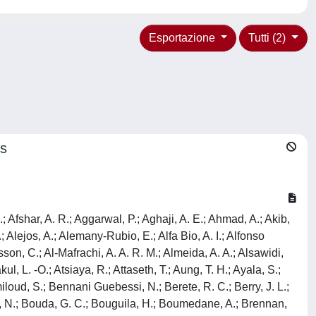
Esportazione
Tutti (2)
es
Afshar, A. R.; Aggarwal, P.; Aghaji, A. E.; Ahmad, A.; Akib,
.; Alejos, A.; Alemany-Rubio, E.; Alfa Bio, A. I.; Alfonso
ksson, C.; Al-Mafrachi, A. A. R. M.; Almeida, A. A.; Alsawidi,
, L. -O.; Atsiaya, R.; Attaseth, T.; Aung, T. H.; Ayala, S.;
oud, S.; Bennani Guebessi, N.; Berete, R. C.; Berry, J. L.;
ld, N.; Bouda, G. C.; Bouguila, H.; Boumedane, A.; Brennan,