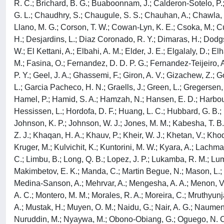
R. C.; Brichard, B. G.; Buaboonnam, J.; Calderon-Sotelo, P.;
G. L.; Chaudhry, S.; Chaugule, S. S.; Chauhan, A.; Chawla, B
Llano, M. G.; Corson, T. W.; Cowan-Lyn, K. E.; Csoka, M.; Cu
H.; Desjardins, L.; Diaz Coronado, R. Y.; Dimaras, H.; Dodg
W.; El Kettani, A.; Elbahi, A. M.; Elder, J. E.; Elgalaly, D.;
M.; Fasina, O.; Fernandez, D. D. P. G.; Fernandez-Teijeiro, A.
P. Y.; Geel, J. A.; Ghassemi, F.; Giron, A. V.; Gizachew, Z.
L.; Garcia Pacheco, H. N.; Graells, J.; Green, L.; Gregersen,
Hamel, P.; Hamid, S. A.; Hamzah, N.; Hansen, E. D.; Harbour
Hessissen, L.; Hordofa, D. F.; Huang, L. C.; Hubbard, G. B.; Hu
Johnson, K. P.; Johnson, W. J.; Jones, M. M.; Kabesha, T. B. A
Z. J.; Khaqan, H. A.; Khauv, P.; Kheir, W. J.; Khetan, V.; Khoda
Kruger, M.; Kulvichit, K.; Kuntorini, M. W.; Kyara, A.; Lachman
C.; Limbu, B.; Long, Q. B.; Lopez, J. P.; Lukamba, R. M.; Lum
Makimbetov, E. K.; Manda, C.; Martin Begue, N.; Mason, L.; M
Medina-Sanson, A.; Mehrvar, A.; Mengesha, A. A.; Menon, V.;
A. C.; Montero, M. M.; Morales, R. A.; Moreira, C.; Mruthyunj
A.; Mustak, H.; Muyen, O. M.; Naidu, G.; Nair, A. G.; Naumen
Nuruddin, M.; Nyaywa, M.; Obono-Obiang, G.; Oguego, N. C.; O