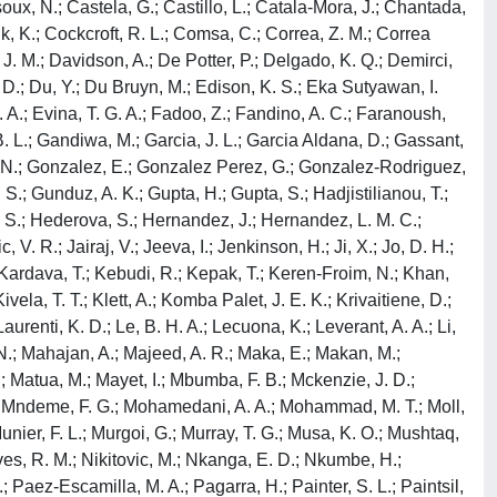
ux, N.; Castela, G.; Castillo, L.; Catala-Mora, J.; Chantada,
, K.; Cockcroft, R. L.; Comsa, C.; Correa, Z. M.; Correa
. M.; Davidson, A.; De Potter, P.; Delgado, K. Q.; Demirci,
.; Du, Y.; Du Bruyn, M.; Edison, K. S.; Eka Sutyawan, I.
. A.; Evina, T. G. A.; Fadoo, Z.; Fandino, A. C.; Faranoush,
 B. L.; Gandiwa, M.; Garcia, J. L.; Garcia Aldana, D.; Gassant,
el, N.; Gonzalez, E.; Gonzalez Perez, G.; Gonzalez-Rodriguez,
S.; Gunduz, A. K.; Gupta, H.; Gupta, S.; Hadjistilianou, T.;
 S.; Hederova, S.; Hernandez, J.; Hernandez, L. M. C.;
. R.; Jairaj, V.; Jeeva, I.; Jenkinson, H.; Ji, X.; Jo, D. H.;
.; Kardava, T.; Kebudi, R.; Kepak, T.; Keren-Froim, N.; Khan,
vela, T. T.; Klett, A.; Komba Palet, J. E. K.; Krivaitiene, D.;
aurenti, K. D.; Le, B. H. A.; Lecuona, K.; Leverant, A. A.; Li,
 N.; Mahajan, A.; Majeed, A. R.; Maka, E.; Makan, M.;
; Matua, M.; Mayet, I.; Mbumba, F. B.; Mckenzie, J. D.;
.; Mndeme, F. G.; Mohamedani, A. A.; Mohammad, M. T.; Moll,
unier, F. L.; Murgoi, G.; Murray, T. G.; Musa, K. O.; Mushtaq,
ves, R. M.; Nikitovic, M.; Nkanga, E. D.; Nkumbe, H.;
aez-Escamilla, M. A.; Pagarra, H.; Painter, S. L.; Paintsil,