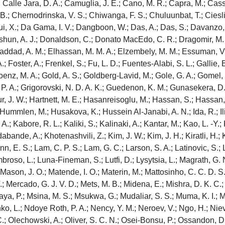
 Calle Jara, D. A.; Camuglia, J. E.; Cano, M. R.; Capra, M.; Casso
.; Chernodrinska, V. S.; Chiwanga, F. S.; Chuluunbat, T.; Cieslik
i, X.; Da Gama, I. V.; Dangboon, W.; Das, A.; Das, S.; Davanzo, J
shun, A. J.; Donaldson, C.; Donato MacEdo, C. R.; Dragomir, M. D
 Elhaddad, A. M.; Elhassan, M. M. A.; Elzembely, M. M.; Essuman, V
; Foster, A.; Frenkel, S.; Fu, L. D.; Fuentes-Alabi, S. L.; Gallie,
; Goenz, M. A.; Gold, A. S.; Goldberg-Lavid, M.; Gole, G. A.; Gom
 P. A.; Grigorovski, N. D. A. K.; Guedenon, K. M.; Gunasekera, D. 
, J. W.; Hartnett, M. E.; Hasanreisoglu, M.; Hassan, S.; Hassan,
mmlen, M.; Husakova, K.; Hussein Al-Janabi, A. N.; Ida, R.; Ilic, V
.; Kabore, R. L.; Kaliki, S.; Kalinaki, A.; Kantar, M.; Kao, L. -Y
bande, A.; Khotenashvili, Z.; Kim, J. W.; Kim, J. H.; Kiratli, H.; Ki
n, E. S.; Lam, C. P. S.; Lam, G. C.; Larson, S. A.; Latinovic, S.; L
broso, L.; Luna-Fineman, S.; Lutfi, D.; Lysytsia, L.; Magrath, G.
ason, J. O.; Matende, I. O.; Materin, M.; Mattosinho, C. C. D. S.
 Mercado, G. J. V. D.; Mets, M. B.; Midena, E.; Mishra, D. K. C
aya, P.; Msina, M. S.; Msukwa, G.; Mudaliar, S. S.; Muma, K. I.; M
ko, L.; Ndoye Roth, P. A.; Nency, Y. M.; Neroev, V.; Ngo, H.; Nie
lechowski, A.; Oliver, S. C. N.; Osei-Bonsu, P.; Ossandon, D.; P