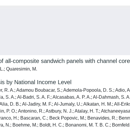
f all-composite sandwich panels with channel cor
 L.; Quaresimin, M.
is by National Income Level
r, R. A.; Adamou Boubacar, S.; Ademola-Popoola, D. S.; Adio, A.; 
la, S. A.; Al-Badri, S. A. F.; Alcasabas, A. P. A.; Al-Dahmash, S. A
Alia, D. B.; Al-Jadiry, M. F.; Al-Jumaly, U.; Alkatan, H. M.; All-Eri
P. O.; Antonino, R.; Astbury, N. J.; Atalay, H. T.; Atchaneeyasakul
ranco, H.; Bascaran, C.; Beck Popovic, M.; Benavides, R.; Benmil
ova, N.; Boehme, M.; Boldt, H. C.; Bonanomi, M. T. B. C.; Bornfe