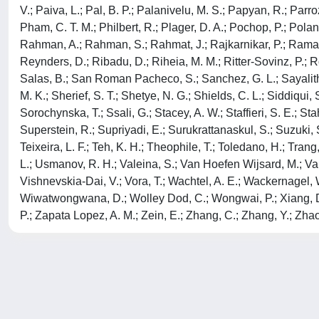
V.; Paiva, L.; Pal, B. P.; Palanivelu, M. S.; Papyan, R.; Par
Pham, C. T. M.; Philbert, R.; Plager, D. A.; Pochop, P.; Polani
Rahman, A.; Rahman, S.; Rahmat, J.; Rajkarnikar, P.; Ramanj
Reynders, D.; Ribadu, D.; Riheia, M. M.; Ritter-Sovinz, P.; R
Salas, B.; San Roman Pacheco, S.; Sanchez, G. L.; Sayalith, 
M. K.; Sherief, S. T.; Shetye, N. G.; Shields, C. L.; Siddiqui, 
Sorochynska, T.; Ssali, G.; Stacey, A. W.; Staffieri, S. E.; St
Superstein, R.; Supriyadi, E.; Surukrattanaskul, S.; Suzuki, S.;
Teixeira, L. F.; Teh, K. H.; Theophile, T.; Toledano, H.; Trang
L.; Usmanov, R. H.; Valeina, S.; Van Hoefen Wijsard, M.; Vara
Vishnevskia-Dai, V.; Vora, T.; Wachtel, A. E.; Wackernagel, 
Wiwatwongwana, D.; Wolley Dod, C.; Wongwai, P.; Xiang, D.; X
P.; Zapata Lopez, A. M.; Zein, E.; Zhang, C.; Zhang, Y.; Zhao
Powered by
IRIS
-
about IRIS
-
Utilizzo dei cookie
-