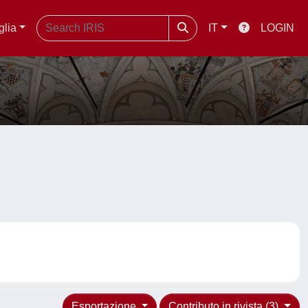
glia
IT
LOGIN
Esportazione
Contributo in rivista (3)