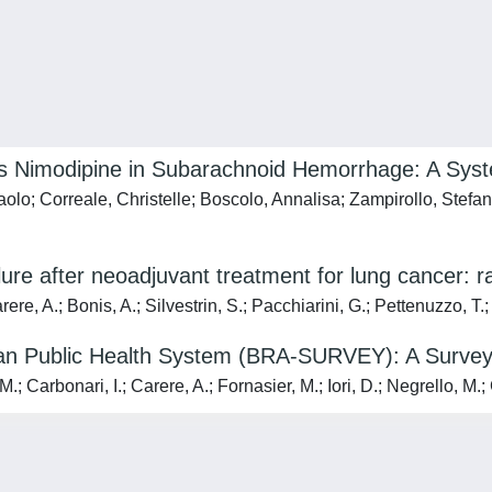
s Nimodipine in Subarachnoid Hemorrhage: A Syst
lo; Correale, Christelle; Boscolo, Annalisa; Zampirollo, Stefan
re after neoadjuvant treatment for lung cancer: rad
re, A.; Bonis, A.; Silvestrin, S.; Pacchiarini, G.; Pettenuzzo, T.
alian Public Health System (BRA-SURVEY): A Surve
 Carbonari, I.; Carere, A.; Fornasier, M.; Iori, D.; Negrello, M.; 