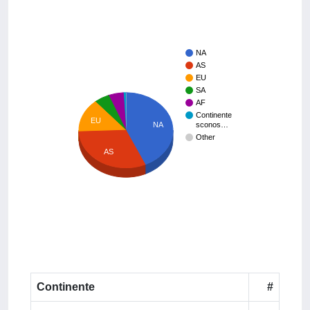
NA
AS
EU
SA
AF
Continente
EU
sconos…
NA
Other
AS
Continente
#