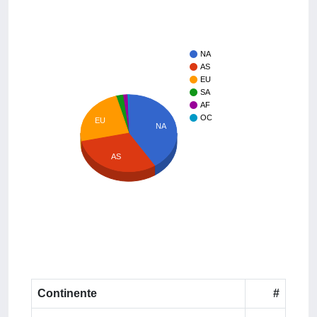
NA
AS
EU
SA
AF
OC
EU
NA
AS
Continente
#