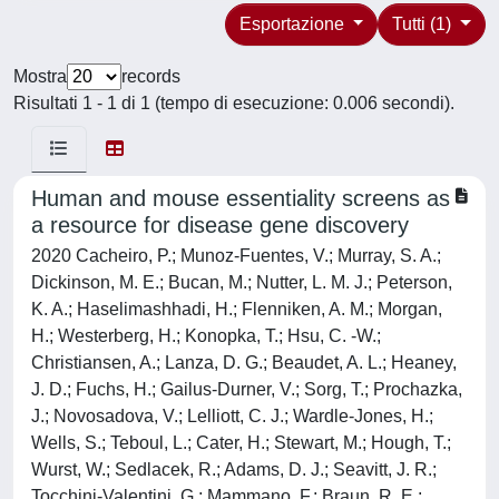
Esportazione
Tutti (1)
Mostra
records
Risultati 1 - 1 di 1 (tempo di esecuzione: 0.006 secondi).
Human and mouse essentiality screens as
a resource for disease gene discovery
2020 Cacheiro, P.; Munoz-Fuentes, V.; Murray, S. A.;
Dickinson, M. E.; Bucan, M.; Nutter, L. M. J.; Peterson,
K. A.; Haselimashhadi, H.; Flenniken, A. M.; Morgan,
H.; Westerberg, H.; Konopka, T.; Hsu, C. -W.;
Christiansen, A.; Lanza, D. G.; Beaudet, A. L.; Heaney,
J. D.; Fuchs, H.; Gailus-Durner, V.; Sorg, T.; Prochazka,
J.; Novosadova, V.; Lelliott, C. J.; Wardle-Jones, H.;
Wells, S.; Teboul, L.; Cater, H.; Stewart, M.; Hough, T.;
Wurst, W.; Sedlacek, R.; Adams, D. J.; Seavitt, J. R.;
Tocchini-Valentini, G.; Mammano, F.; Braun, R. E.;