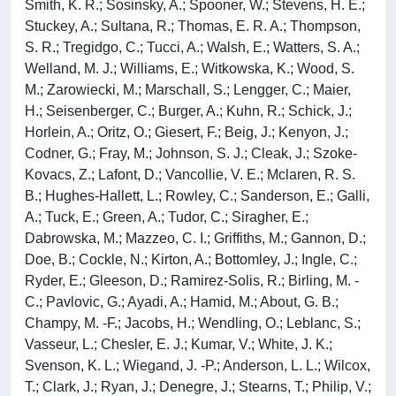
Smith, K. R.; Sosinsky, A.; Spooner, W.; Stevens, H. E.;
Stuckey, A.; Sultana, R.; Thomas, E. R. A.; Thompson,
S. R.; Tregidgo, C.; Tucci, A.; Walsh, E.; Watters, S. A.;
Welland, M. J.; Williams, E.; Witkowska, K.; Wood, S.
M.; Zarowiecki, M.; Marschall, S.; Lengger, C.; Maier,
H.; Seisenberger, C.; Burger, A.; Kuhn, R.; Schick, J.;
Horlein, A.; Oritz, O.; Giesert, F.; Beig, J.; Kenyon, J.;
Codner, G.; Fray, M.; Johnson, S. J.; Cleak, J.; Szoke-
Kovacs, Z.; Lafont, D.; Vancollie, V. E.; Mclaren, R. S.
B.; Hughes-Hallett, L.; Rowley, C.; Sanderson, E.; Galli,
A.; Tuck, E.; Green, A.; Tudor, C.; Siragher, E.;
Dabrowska, M.; Mazzeo, C. I.; Griffiths, M.; Gannon, D.;
Doe, B.; Cockle, N.; Kirton, A.; Bottomley, J.; Ingle, C.;
Ryder, E.; Gleeson, D.; Ramirez-Solis, R.; Birling, M. -
C.; Pavlovic, G.; Ayadi, A.; Hamid, M.; About, G. B.;
Champy, M. -F.; Jacobs, H.; Wendling, O.; Leblanc, S.;
Vasseur, L.; Chesler, E. J.; Kumar, V.; White, J. K.;
Svenson, K. L.; Wiegand, J. -P.; Anderson, L. L.; Wilcox,
T.; Clark, J.; Ryan, J.; Denegre, J.; Stearns, T.; Philip, V.;