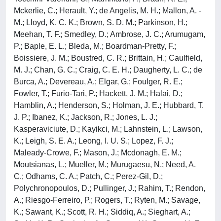
Mckerlie, C.; Herault, Y.; de Angelis, M. H.; Mallon, A. -
M.; Lloyd, K. C. K.; Brown, S. D. M.; Parkinson, H.;
Meehan, T. F.; Smedley, D.; Ambrose, J. C.; Arumugam,
P.; Baple, E. L.; Bleda, M.; Boardman-Pretty, F.;
Boissiere, J. M.; Boustred, C. R.; Brittain, H.; Caulfield,
M. J.; Chan, G. C.; Craig, C. E. H.; Daugherty, L. C.; de
Burca, A.; Devereau, A.; Elgar, G.; Foulger, R. E.;
Fowler, T.; Furio-Tari, P.; Hackett, J. M.; Halai, D.;
Hamblin, A.; Henderson, S.; Holman, J. E.; Hubbard, T.
J. P.; Ibanez, K.; Jackson, R.; Jones, L. J.;
Kasperaviciute, D.; Kayikci, M.; Lahnstein, L.; Lawson,
K.; Leigh, S. E. A.; Leong, I. U. S.; Lopez, F. J.;
Maleady-Crowe, F.; Mason, J.; Mcdonagh, E. M.;
Moutsianas, L.; Mueller, M.; Murugaesu, N.; Need, A.
C.; Odhams, C. A.; Patch, C.; Perez-Gil, D.;
Polychronopoulos, D.; Pullinger, J.; Rahim, T.; Rendon,
A.; Riesgo-Ferreiro, P.; Rogers, T.; Ryten, M.; Savage,
K.; Sawant, K.; Scott, R. H.; Siddiq, A.; Sieghart, A.;