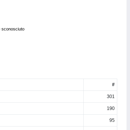
e sconosciuto
#
301
190
95