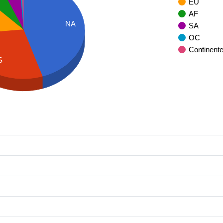
EU
AF
NA
SA
OC
Continent
S