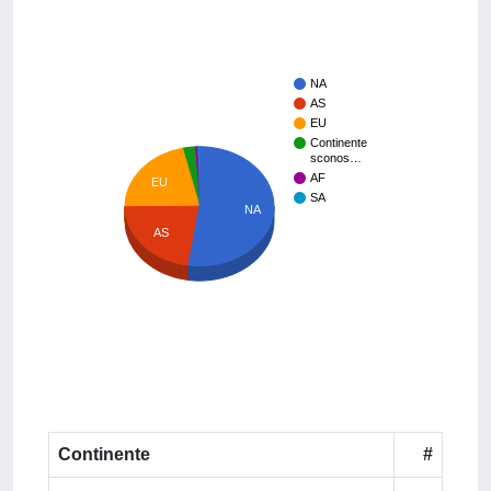
NA
AS
EU
Continente
sconos…
AF
EU
SA
NA
AS
Continente
#