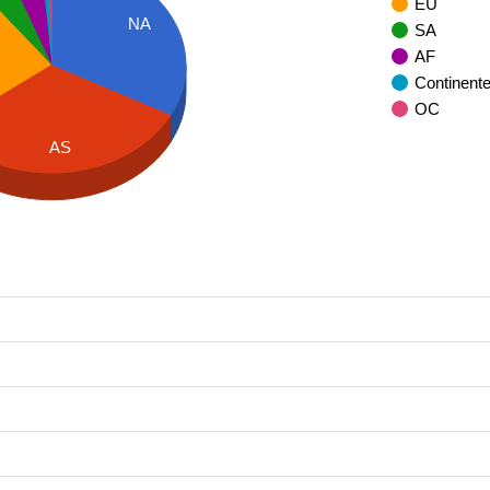
EU
NA
SA
AF
Continent
OC
AS