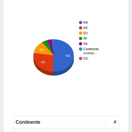
NA
AS
EU
AF
SA
Continente
EU
sconos…
NA
OC
AS
Continente
#