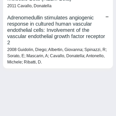
2011 Cavallo, Donatella
Adrenomedullin stimulates angiogenic
response in cultured human vascular
endothelial cells: Involvement of the
vascular endothelial growth factor receptor
2
2008 Guidolin, Diego; Albertin, Giovanna; Spinazzi, R;
Sorato, E; Mascarin, A; Cavallo, Donatella; Antonello,
Michele; Ribatti, D.
Powered by
IRIS
-
about IRIS
-
Utilizzo dei cookie
-
Privacy
Copyright © 2026