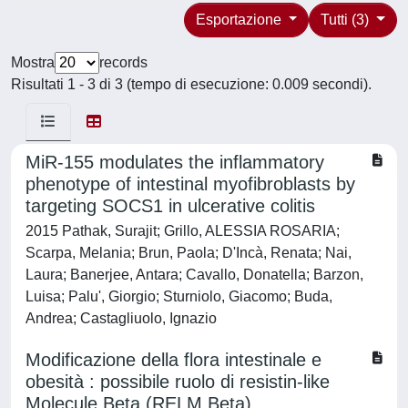
Esportazione
Tutti (3)
Mostra
records
Risultati 1 - 3 di 3 (tempo di esecuzione: 0.009 secondi).
MiR-155 modulates the inflammatory
phenotype of intestinal myofibroblasts by
targeting SOCS1 in ulcerative colitis
2015 Pathak, Surajit; Grillo, ALESSIA ROSARIA;
Scarpa, Melania; Brun, Paola; D'Incà, Renata; Nai,
Laura; Banerjee, Antara; Cavallo, Donatella; Barzon,
Luisa; Palu', Giorgio; Sturniolo, Giacomo; Buda,
Andrea; Castagliuolo, Ignazio
Modificazione della flora intestinale e
obesità : possibile ruolo di resistin-like
Molecule Beta (RELM Beta)