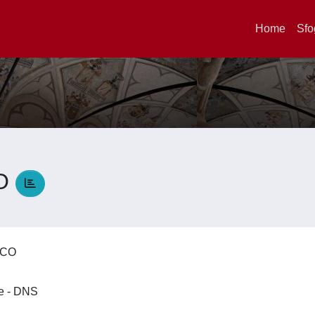
Home
Sfo
CO
ICO
ze - DNS