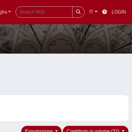
glia
IT
LOGIN
Esportazione
Contributo in volume (32)