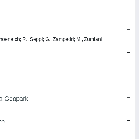
 Schoeneich; R., Seppi; G., Zampedri; M., Zumiani
nta Geopark
co