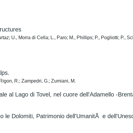
ructures
az; U., Morra di Cella; L., Paro; M., Phillips; P., Pogliotti; P.,
lps.
 Rigon, R.; Zampedri, G.; Zumiani, M.
le al Lago di Tovel, nel cuore dell'Adamello -Bre
o le Dolomiti, Patrimonio dell'UmanitÃ e dell'Unes