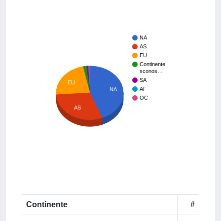
NA
AS
EU
Continente
sconos…
SA
EU
AF
NA
OC
AS
Continente
#