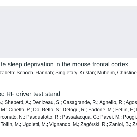
cute sleep deprivation in the mouse frontal cortex
lizabeth; Schoch, Hannah; Singletary, Kristan; Muheim, Christin
d RF driver test stand
B.; Sheperd, A.; Denizeau, S.; Casagrande, R.; Agnello, R.; Agostin
.; Cinetto, P.; Dal Bello, S.; Delogu, R.; Fadone, M.; Fellin, F.; 
conato, N.; Pasqualotto, R.; Passalacqua, G.; Pavei, M.; Poggi, 
; Tollin, M.; Ugoletti, M.; Vignando, M.; Zagórski, R.; Zaniol, B.; Z