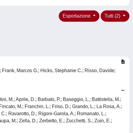
Esportazione
Tutti (2)
e; Frank, Marcos G.; Hicks, Stephanie C.; Risso, Davide;
i, M.; Aprile, D.; Barbato, P.; Baseggio, L.; Battistella, M.;
Fincato, M.; Franchin, L.; Friso, D.; Grando, L.; La Rosa, A.;
C.; Ravarotto, D.; Rigoni-Garola, A.; Romanato, L.;
aupa, M.; Zella, D.; Zerbetto, E.; Zucchetti, S.; Zuin, E.;