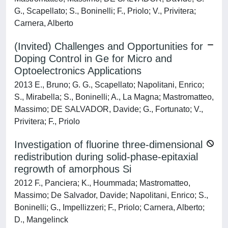
G., Scapellato; S., Boninelli; F., Priolo; V., Privitera;
Carnera, Alberto
(Invited) Challenges and Opportunities for
Doping Control in Ge for Micro and
Optoelectronics Applications
2013 E., Bruno; G. G., Scapellato; Napolitani, Enrico;
S., Mirabella; S., Boninelli; A., La Magna; Mastromatteo,
Massimo; DE SALVADOR, Davide; G., Fortunato; V.,
Privitera; F., Priolo
Investigation of fluorine three-dimensional
redistribution during solid-phase-epitaxial
regrowth of amorphous Si
2012 F., Panciera; K., Hoummada; Mastromatteo,
Massimo; De Salvador, Davide; Napolitani, Enrico; S.,
Boninelli; G., Impellizzeri; F., Priolo; Carnera, Alberto;
D., Mangelinck