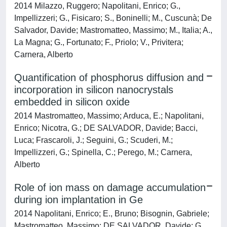
2014 Milazzo, Ruggero; Napolitani, Enrico; G.,
Impellizzeri; G., Fisicaro; S., Boninelli; M., Cuscunà; De
Salvador, Davide; Mastromatteo, Massimo; M., Italia; A.,
La Magna; G., Fortunato; F., Priolo; V., Privitera;
Carnera, Alberto
Quantification of phosphorus diffusion and
incorporation in silicon nanocrystals
embedded in silicon oxide
2014 Mastromatteo, Massimo; Arduca, E.; Napolitani,
Enrico; Nicotra, G.; DE SALVADOR, Davide; Bacci,
Luca; Frascaroli, J.; Seguini, G.; Scuderi, M.;
Impellizzeri, G.; Spinella, C.; Perego, M.; Carnera,
Alberto
Role of ion mass on damage accumulation
during ion implantation in Ge
2014 Napolitani, Enrico; E., Bruno; Bisognin, Gabriele;
Mastromatteo, Massimo; DE SALVADOR, Davide; G.