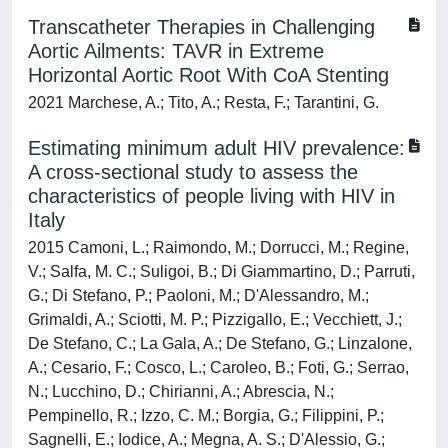
Transcatheter Therapies in Challenging
Aortic Ailments: TAVR in Extreme
Horizontal Aortic Root With CoA Stenting
2021 Marchese, A.; Tito, A.; Resta, F.; Tarantini, G.
Estimating minimum adult HIV prevalence:
A cross-sectional study to assess the
characteristics of people living with HIV in
Italy
2015 Camoni, L.; Raimondo, M.; Dorrucci, M.; Regine,
V.; Salfa, M. C.; Suligoi, B.; Di Giammartino, D.; Parruti,
G.; Di Stefano, P.; Paoloni, M.; D'Alessandro, M.;
Grimaldi, A.; Sciotti, M. P.; Pizzigallo, E.; Vecchiett, J.;
De Stefano, C.; La Gala, A.; De Stefano, G.; Linzalone,
A.; Cesario, F.; Cosco, L.; Caroleo, B.; Foti, G.; Serrao,
N.; Lucchino, D.; Chirianni, A.; Abrescia, N.;
Pempinello, R.; Izzo, C. M.; Borgia, G.; Filippini, P.;
Sagnelli, E.; Iodice, A.; Megna, A. S.; D'Alessio, G.;