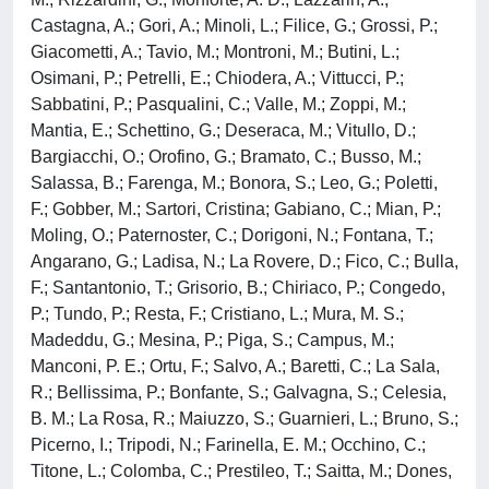
Castagna, A.; Gori, A.; Minoli, L.; Filice, G.; Grossi, P.;
Giacometti, A.; Tavio, M.; Montroni, M.; Butini, L.;
Osimani, P.; Petrelli, E.; Chiodera, A.; Vittucci, P.;
Sabbatini, P.; Pasqualini, C.; Valle, M.; Zoppi, M.;
Mantia, E.; Schettino, G.; Deseraca, M.; Vitullo, D.;
Bargiacchi, O.; Orofino, G.; Bramato, C.; Busso, M.;
Salassa, B.; Farenga, M.; Bonora, S.; Leo, G.; Poletti,
F.; Gobber, M.; Sartori, Cristina; Gabiano, C.; Mian, P.;
Moling, O.; Paternoster, C.; Dorigoni, N.; Fontana, T.;
Angarano, G.; Ladisa, N.; La Rovere, D.; Fico, C.; Bulla,
F.; Santantonio, T.; Grisorio, B.; Chiriaco, P.; Congedo,
P.; Tundo, P.; Resta, F.; Cristiano, L.; Mura, M. S.;
Madeddu, G.; Mesina, P.; Piga, S.; Campus, M.;
Manconi, P. E.; Ortu, F.; Salvo, A.; Baretti, C.; La Sala,
R.; Bellissima, P.; Bonfante, S.; Galvagna, S.; Celesia,
B. M.; La Rosa, R.; Maiuzzo, S.; Guarnieri, L.; Bruno, S.;
Picerno, I.; Tripodi, N.; Farinella, E. M.; Occhino, C.;
Titone, L.; Colomba, C.; Prestileo, T.; Saitta, M.; Dones,