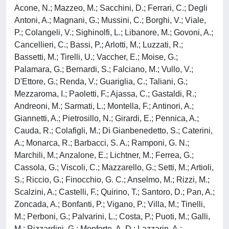
Acone, N.; Mazzeo, M.; Sacchini, D.; Ferrari, C.; Degli
Antoni, A.; Magnani, G.; Mussini, C.; Borghi, V.; Viale,
P.; Colangeli, V.; Sighinolfi, L.; Libanore, M.; Govoni, A.;
Cancellieri, C.; Bassi, P.; Arlotti, M.; Luzzati, R.;
Bassetti, M.; Tirelli, U.; Vaccher, E.; Moise, G.;
Palamara, G.; Bernardi, S.; Falciano, M.; Vullo, V.;
D'Ettore, G.; Renda, V.; Guariglia, C.; Taliani, G.;
Mezzaroma, I.; Paoletti, F.; Ajassa, C.; Gastaldi, R.;
Andreoni, M.; Sarmati, L.; Montella, F.; Antinori, A.;
Giannetti, A.; Pietrosillo, N.; Girardi, E.; Pennica, A.;
Cauda, R.; Colafigli, M.; Di Gianbenedetto, S.; Caterini,
A.; Monarca, R.; Barbacci, S. A.; Ramponi, G. N.;
Marchili, M.; Anzalone, E.; Lichtner, M.; Ferrea, G.;
Cassola, G.; Viscoli, C.; Mazzarello, G.; Setti, M.; Artioli,
S.; Riccio, G.; Finocchio, G. C.; Anselmo, M.; Rizzi, M.;
Scalzini, A.; Castelli, F.; Quirino, T.; Santoro, D.; Pan, A.;
Zoncada, A.; Bonfanti, P.; Vigano, P.; Villa, M.; Tinelli,
M.; Perboni, G.; Palvarini, L.; Costa, P.; Puoti, M.; Galli,
M.; Rizzardini, G.; Monforte, A. D.; Lazzarin, A.;