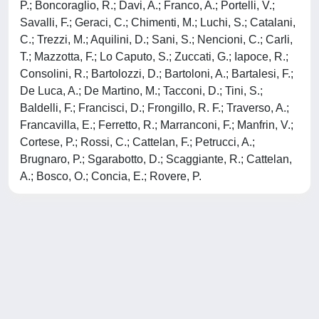
P.; Boncoraglio, R.; Davi, A.; Franco, A.; Portelli, V.;
Savalli, F.; Geraci, C.; Chimenti, M.; Luchi, S.; Catalani,
C.; Trezzi, M.; Aquilini, D.; Sani, S.; Nencioni, C.; Carli,
T.; Mazzotta, F.; Lo Caputo, S.; Zuccati, G.; Iapoce, R.;
Consolini, R.; Bartolozzi, D.; Bartoloni, A.; Bartalesi, F.;
De Luca, A.; De Martino, M.; Tacconi, D.; Tini, S.;
Baldelli, F.; Francisci, D.; Frongillo, R. F.; Traverso, A.;
Francavilla, E.; Ferretto, R.; Marranconi, F.; Manfrin, V.;
Cortese, P.; Rossi, C.; Cattelan, F.; Petrucci, A.;
Brugnaro, P.; Sgarabotto, D.; Scaggiante, R.; Cattelan,
A.; Bosco, O.; Concia, E.; Rovere, P.
Powered by
IRIS
-
about IRIS
-
Utilizzo dei cookie
-
Privacy
Copyright © 2026