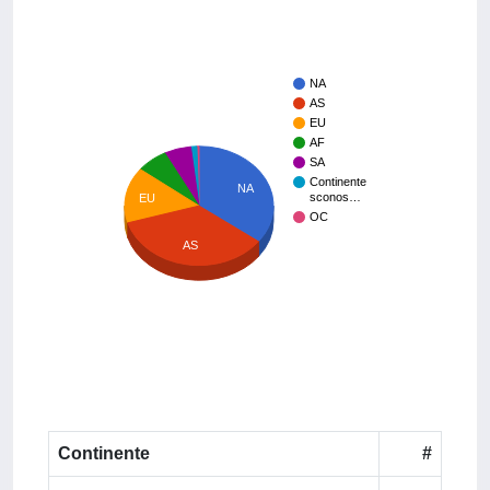
NA
AS
EU
AF
SA
Continente
NA
sconos…
EU
OC
AS
Continente
#