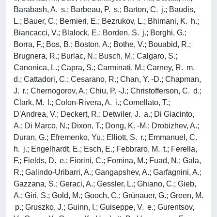
Barabash, A. s.; Barbeau, P. s.; Barton, C. j.; Baudis,
L.; Bauer, C.; Bernieri, E.; Bezrukov, L.; Bhimani, K. h.;
Biancacci, V.; Blalock, E.; Borden, S. j.; Borghi, G.;
Borra, F.; Bos, B.; Boston, A.; Bothe, V.; Bouabid, R.;
Brugnera, R.; Burlac, N.; Busch, M.; Calgaro, S.;
Canonica, L.; Capra, S.; Carminati, M.; Carney, R. m.
d.; Cattadori, C.; Cesarano, R.; Chan, Y. -D.; Chapman,
J. r.; Chernogorov, A.; Chiu, P. -J.; Christofferson, C. d.;
Clark, M. l.; Colon-Rivera, A. i.; Comellato, T.;
D'Andrea, V.; Deckert, R.; Detwiler, J. a.; Di Giacinto,
A.; Di Marco, N.; Dixon, T.; Dong, K. -M.; Drobizhev, A.;
Duran, G.; Efremenko, Yu.; Elliott, S. r.; Emmanuel, C.
h. j.; Engelhardt, E.; Esch, E.; Febbraro, M. t.; Ferella,
F.; Fields, D. e.; Fiorini, C.; Fomina, M.; Fuad, N.; Gala,
R.; Galindo-Uribarri, A.; Gangapshev, A.; Garfagnini, A.;
Gazzana, S.; Geraci, A.; Gessler, L.; Ghiano, C.; Gieb,
A.; Giri, S.; Gold, M.; Gooch, C.; Grünauer, G.; Green, M.
p.; Gruszko, J.; Guinn, I.; Guiseppe, V. e.; Gurentsov,