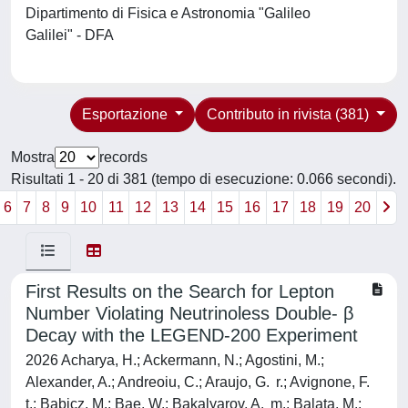
Dipartimento di Fisica e Astronomia "Galileo
Galilei" - DFA
Esportazione
Contributo in rivista (381)
Mostra
records
Risultati 1 - 20 di 381 (tempo di esecuzione: 0.066 secondi).
6
7
8
9
10
11
12
13
14
15
16
17
18
19
20
First Results on the Search for Lepton
Number Violating Neutrinoless Double- β
Decay with the LEGEND-200 Experiment
2026 Acharya, H.; Ackermann, N.; Agostini, M.;
Alexander, A.; Andreoiu, C.; Araujo, G. r.; Avignone, F.
t.; Babicz, M.; Bae, W.; Bakalyarov, A. m.; Balata, M.;