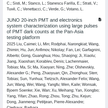
C.; Sisti, M.; Stanco, L.; Stanescu Farilla, E.; Strati, V.;
Tuvè, C.; Venettacci, C.; Verde, G.; Votano, L.
JUNO 20-inch PMT and electronics
system characterization using large pulses
of PMT dark counts at the Pan-Asia
testing platform
2025 Liu, Caimei; Li, Min; Rodphai, Narongkiat; Wang,
Zhimin; Hu, Jun; Anfimov, Nikolay; Fan, Lei; Garfagnini,
Alberto; Gong, Guanghua; Hou, Shaojing; Ji, Xiaolu;
Jiang, Xiaoshan; Korablev, Denis; Lachenmaier,
Tobias; Ma, Si; Ma, Xiaoyan; Ning, Zhe; Olshevskiy,
Alexander G.; Peng, Zhaoyuan; Qin, Zhonghua; Sterr,
Tobias; Sun, Yunhua; Tietzsch, Alexander Felix; Wang,
Jun; Wang, Wei; Wang, Yangfu; Wen, Kaile; Wonsak,
Bjoern Soenke; Xie, Wan; Xu, Meihang; Yan, Xiongbo;
Yang, Yifan; Zhao, Rong; Zhou, Tong; Zhu, Kejun;
Dong, Jianmeng; Petitjean, Pierre-Alexandre;
Clerbaux, Barbara