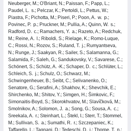
Neuberger, M.; O'Briant, N.; Paissan, F.; Papp, L.;
Paudel, L. s.; Pelczar, K.; Pertoldi, L.; Pettus, W.;
Piastra, F.; Pichotta, M.; Piseri, P.; Poon, A. w. p.;
Povinec, P. p.; Pruckner, M.; Pullia, A.; Quinn, W. s.;
Radford, D. c.; Ramachers, Y. a.; Razeto, A.; Redchuk,
M.; Reine, A. l.; Riboldi, S.; Rielage, K.; Romo-Luque,
C.; Rossi, N.; Rozov, S.; Ruland, T. j.; Rumyantseva,
N.; Runge, J.; Saakyan, R.; Sailer, S.; Salamanna, G.;
Salamida, F.; Saleh, G.; Sandukovsky, V.; Savarese, C.;
Schönert, S.; Schütz, A. -K.; Schaper, D. c.; Schlüter, L.;
Schleich, S. j.; Schulz, O.; Schwarz, M.;
Schwingenheuer, B.; Seibt, C.; Selivanenko, O.;
Senatore, G.; Serafini, A.; Shakhov, K.; Shevchik, E.;
Shirchenko, M.; Shitov, Y.; Simgen, H.; Šimkovic, F.;
Simonaitis-Boyd, S.; Skorokhvatov, M.; Slavíčková, M.;
Smolnikov, A.; Solomon, J. a.; Song, G.; Sousa, A. c.;
Sreekala, A. r.; Steinhart, L.; Štekl, I.; Sterr, T.; Stommel,
M.; Sullivan, S. a.; Sumathi, R. r.; Szczepaniec, K.;
Taffarello, L.; Tagnani, D.; Tedeschi, D. j.; Thorpe, T. n.;