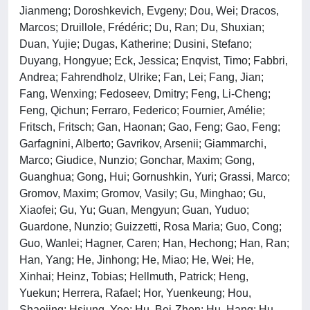
Jianmeng; Doroshkevich, Evgeny; Dou, Wei; Dracos,
Marcos; Druillole, Frédéric; Du, Ran; Du, Shuxian;
Duan, Yujie; Dugas, Katherine; Dusini, Stefano;
Duyang, Hongyue; Eck, Jessica; Enqvist, Timo; Fabbri,
Andrea; Fahrendholz, Ulrike; Fan, Lei; Fang, Jian;
Fang, Wenxing; Fedoseev, Dmitry; Feng, Li-Cheng;
Feng, Qichun; Ferraro, Federico; Fournier, Amélie;
Fritsch, Fritsch; Gan, Haonan; Gao, Feng; Gao, Feng;
Garfagnini, Alberto; Gavrikov, Arsenii; Giammarchi,
Marco; Giudice, Nunzio; Gonchar, Maxim; Gong,
Guanghua; Gong, Hui; Gornushkin, Yuri; Grassi, Marco;
Gromov, Maxim; Gromov, Vasily; Gu, Minghao; Gu,
Xiaofei; Gu, Yu; Guan, Mengyun; Guan, Yuduo;
Guardone, Nunzio; Guizzetti, Rosa Maria; Guo, Cong;
Guo, Wanlei; Hagner, Caren; Han, Hechong; Han, Ran;
Han, Yang; He, Jinhong; He, Miao; He, Wei; He,
Xinhai; Heinz, Tobias; Hellmuth, Patrick; Heng,
Yuekun; Herrera, Rafael; Hor, Yuenkeung; Hou,
Shaojing; Hsiung, Yee; Hu, Bei-Zhen; Hu, Hang; Hu,