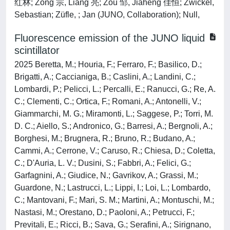
Fluorescence emission of the JUNO liquid
scintillator
2025 Beretta, M.; Houria, F.; Ferraro, F.; Basilico, D.;
Brigatti, A.; Caccianiga, B.; Caslini, A.; Landini, C.;
Lombardi, P.; Pelicci, L.; Percalli, E.; Ranucci, G.; Re, A.
C.; Clementi, C.; Ortica, F.; Romani, A.; Antonelli, V.;
Giammarchi, M. G.; Miramonti, L.; Saggese, P.; Torri, M.
D. C.; Aiello, S.; Andronico, G.; Barresi, A.; Bergnoli, A.;
Borghesi, M.; Brugnera, R.; Bruno, R.; Budano, A.;
Cammi, A.; Cerrone, V.; Caruso, R.; Chiesa, D.; Coletta,
C.; D'Auria, L. V.; Dusini, S.; Fabbri, A.; Felici, G.;
Garfagnini, A.; Giudice, N.; Gavrikov, A.; Grassi, M.;
Guardone, N.; Lastrucci, L.; Lippi, I.; Loi, L.; Lombardo,
C.; Mantovani, F.; Mari, S. M.; Martini, A.; Montuschi, M.;
Nastasi, M.; Orestano, D.; Paoloni, A.; Petrucci, F.;
Previtali, E.; Ricci, B.; Sava, G.; Serafini, A.; Sirignano,