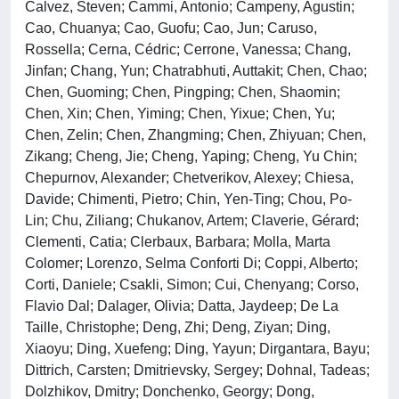
Calvez, Steven; Cammi, Antonio; Campeny, Agustin;
Cao, Chuanya; Cao, Guofu; Cao, Jun; Caruso,
Rossella; Cerna, Cédric; Cerrone, Vanessa; Chang,
Jinfan; Chang, Yun; Chatrabhuti, Auttakit; Chen, Chao;
Chen, Guoming; Chen, Pingping; Chen, Shaomin;
Chen, Xin; Chen, Yiming; Chen, Yixue; Chen, Yu;
Chen, Zelin; Chen, Zhangming; Chen, Zhiyuan; Chen,
Zikang; Cheng, Jie; Cheng, Yaping; Cheng, Yu Chin;
Chepurnov, Alexander; Chetverikov, Alexey; Chiesa,
Davide; Chimenti, Pietro; Chin, Yen-Ting; Chou, Po-
Lin; Chu, Ziliang; Chukanov, Artem; Claverie, Gérard;
Clementi, Catia; Clerbaux, Barbara; Molla, Marta
Colomer; Lorenzo, Selma Conforti Di; Coppi, Alberto;
Corti, Daniele; Csakli, Simon; Cui, Chenyang; Corso,
Flavio Dal; Dalager, Olivia; Datta, Jaydeep; De La
Taille, Christophe; Deng, Zhi; Deng, Ziyan; Ding,
Xiaoyu; Ding, Xuefeng; Ding, Yayun; Dirgantara, Bayu;
Dittrich, Carsten; Dmitrievsky, Sergey; Dohnal, Tadeas;
Dolzhikov, Dmitry; Donchenko, Georgy; Dong,