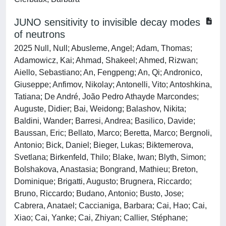
JUNO sensitivity to invisible decay modes
of neutrons
2025 Null, Null; Abusleme, Angel; Adam, Thomas;
Adamowicz, Kai; Ahmad, Shakeel; Ahmed, Rizwan;
Aiello, Sebastiano; An, Fengpeng; An, Qi; Andronico,
Giuseppe; Anfimov, Nikolay; Antonelli, Vito; Antoshkina,
Tatiana; De André, João Pedro Athayde Marcondes;
Auguste, Didier; Bai, Weidong; Balashov, Nikita;
Baldini, Wander; Barresi, Andrea; Basilico, Davide;
Baussan, Eric; Bellato, Marco; Beretta, Marco; Bergnoli,
Antonio; Bick, Daniel; Bieger, Lukas; Biktemerova,
Svetlana; Birkenfeld, Thilo; Blake, Iwan; Blyth, Simon;
Bolshakova, Anastasia; Bongrand, Mathieu; Breton,
Dominique; Brigatti, Augusto; Brugnera, Riccardo;
Bruno, Riccardo; Budano, Antonio; Busto, Jose;
Cabrera, Anatael; Caccianiga, Barbara; Cai, Hao; Cai,
Xiao; Cai, Yanke; Cai, Zhiyan; Callier, Stéphane;