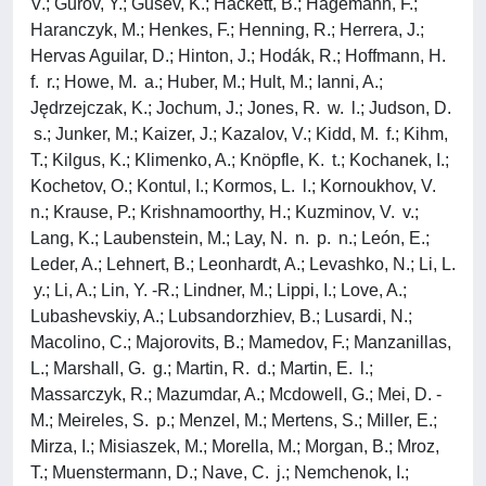
V.; Gurov, Y.; Gusev, K.; Hackett, B.; Hagemann, F.;
Haranczyk, M.; Henkes, F.; Henning, R.; Herrera, J.;
Hervas Aguilar, D.; Hinton, J.; Hodák, R.; Hoffmann, H.
f. r.; Howe, M. a.; Huber, M.; Hult, M.; Ianni, A.;
Jędrzejczak, K.; Jochum, J.; Jones, R. w. l.; Judson, D.
s.; Junker, M.; Kaizer, J.; Kazalov, V.; Kidd, M. f.; Kihm,
T.; Kilgus, K.; Klimenko, A.; Knöpfle, K. t.; Kochanek, I.;
Kochetov, O.; Kontul, I.; Kormos, L. l.; Kornoukhov, V.
n.; Krause, P.; Krishnamoorthy, H.; Kuzminov, V. v.;
Lang, K.; Laubenstein, M.; Lay, N. n. p. n.; León, E.;
Leder, A.; Lehnert, B.; Leonhardt, A.; Levashko, N.; Li, L.
y.; Li, A.; Lin, Y. -R.; Lindner, M.; Lippi, I.; Love, A.;
Lubashevskiy, A.; Lubsandorzhiev, B.; Lusardi, N.;
Macolino, C.; Majorovits, B.; Mamedov, F.; Manzanillas,
L.; Marshall, G. g.; Martin, R. d.; Martin, E. l.;
Massarczyk, R.; Mazumdar, A.; Mcdowell, G.; Mei, D. -
M.; Meireles, S. p.; Menzel, M.; Mertens, S.; Miller, E.;
Mirza, I.; Misiaszek, M.; Morella, M.; Morgan, B.; Mroz,
T.; Muenstermann, D.; Nave, C. j.; Nemchenok, I.;