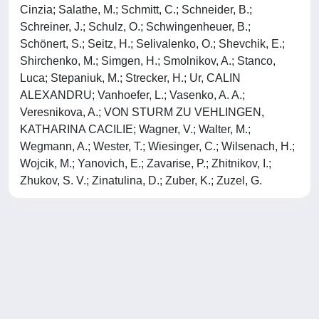
Cinzia; Salathe, M.; Schmitt, C.; Schneider, B.;
Schreiner, J.; Schulz, O.; Schwingenheuer, B.;
Schönert, S.; Seitz, H.; Selivalenko, O.; Shevchik, E.;
Shirchenko, M.; Simgen, H.; Smolnikov, A.; Stanco,
Luca; Stepaniuk, M.; Strecker, H.; Ur, CALIN
ALEXANDRU; Vanhoefer, L.; Vasenko, A. A.;
Veresnikova, A.; VON STURM ZU VEHLINGEN,
KATHARINA CACILIE; Wagner, V.; Walter, M.;
Wegmann, A.; Wester, T.; Wiesinger, C.; Wilsenach, H.;
Wojcik, M.; Yanovich, E.; Zavarise, P.; Zhitnikov, I.;
Zhukov, S. V.; Zinatulina, D.; Zuber, K.; Zuzel, G.
Powered by
IRIS
-
about IRIS
-
Utilizzo dei cookie
-
Privacy
Copyright © 2026