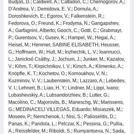
Budjáš, D.; Caldwell, A.; Cattadori, C.; Chernogorov, A.;
D'Andrea, V.; Demidova, E. V.; Domula, A.;
Doroshkevich, E.; Egorov, V.; Falkenstein, R.;
Fedorova, O.; Freund, K.; Frodyma, N.; Gangapshev,
A.; Garfagnini, Alberto; Gooch, C.; Gotti, C.; Grabmayr,
P.; Gurentsov, V.; Gusev, K.; Hampel, W.; Hegai, A.;
Heisel, M.; Hemmer, SABINE ELISABETH; Heusser,
G.; Hoffmann, W.; Hult, M.; Inzhechik, L. V.; Ioannucci,
L.; Janicksó Csáthy, J.; Jochum, J.; Junker, M.; Kazalov,
V.; Kihm, T.; Kirpichnikov, I. V.; Kirsch, A.; Klimenko, A.;
Knöpfle, K. T.; Kochetov, O.; Kornoukhov, V. N.;
Kuzminov, V. V.; Laubenstein, M.; Lazzaro, A.; Lebedev,
V. I.; Lehnert, B.; Liao, H. Y.; Lindner, M.; Lippi, Ivano;
Lubashevskiy, A.; Lubsandorzhiev, B.; Lutter, G.;
Macolino, C.; Majorovits, B.; Maneschg, W.; Marissens,
G.; MEDINACELI VILLEGAS, Eduardo; Misiaszek, M.;
Moseev, P.; Nemchenok, I.; Nisi, S.; Palioselitis, D.;
Panas, K.; Pandola, L.; Pelczar, K.; Pessina, G.; Pullia,
A.; Reissfelder, M.; Riboldi, S.; Rumyantseva, N.; Sada,