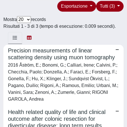
Esportazione
Tutti (3)
Mostra
records
Risultati 1 - 3 di 3 (tempo di esecuzione: 0.009 secondi).
Precision measurements of linear
scattering density using muon tomography
2016 Åström, E.; Bonomi, G.; Calliari, Irene; Calvini, P.;
Checchia, Paolo; Donzella, A.; Faraci, E.; Forsberg, F.;
Gonella, F.; Hu, X.; Klinger, J.; Sundqvist Ökvist, L.;
Pagano, Duilio; Rigoni, A.; Ramous, Emilio; Urbani, M.;
Vanini, Sara; Zenoni, A.; Zumerle, Gianni; RIGONI
GAROLA, Andrea
Health related quality of life and clinical
outcome after colonic resection for
diverticular disease: long term results