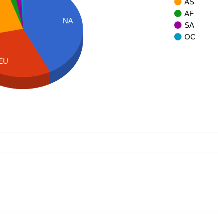
AS
AF
NA
SA
OC
EU