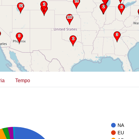
ia
Tempo
NA
EU