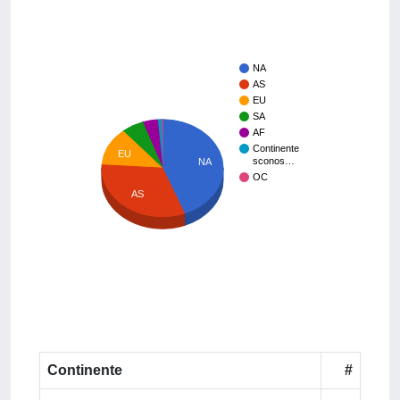
NA
AS
EU
SA
AF
Continente
EU
sconos…
NA
OC
AS
Continente
#