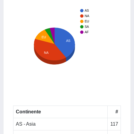
AS
NA
EU
SA
AF
EU
AS
NA
Continente
#
AS - Asia
117