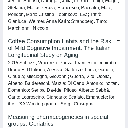
Jentoft, Alfonso; Daragjati, Julia; Ferrucci, Luigi; Maggi,
Stefania; Mattace Raso, Francesco; Paccalin, Marc;
Polidori, Maria Cristina; Topinkova, Eva; Trifirò,
Gianluca; Welmer, Anna Karin; Strandberg, Timo;
Marchionni, Niccolò
Coffee Consumption Habits and the Risk
of Mild Cognitive Impairment: The Italian
Longitudinal Study on Aging
2015 Solfrizzi, Vincenzo; Panza, Francesco; Imbimbo,
Bruno P; D'Introno, Alessia; Galluzzo, Lucia; Gandin,
Claudia; Misciagna, Giovanni; Guerra, Vito; Osella,
Alberto; Baldereschi, Marzia; Di Carlo, Antonio; Inzitari,
Domenico; Seripa, Davide; Pilotto, Alberto; Sabbá,
Carlo; Logroscino, Giancarlo; Scafato, Emanuele; for
the ILSA Working group, ; Sergi, Giuseppe
Measuring pharmacogenetics in special
groups: Geriatrics