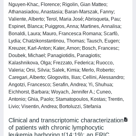
Nguyen-Khac, Florence; Rigolin, Gian Matteo;
Athanasiadou, Anastasia; Baran-Marszak, Fanny;
Valiente, Alberto; Terol, Maria José; Abrisqueta, Pau;
Espinet, Blanca; Puiggros, Anna; Martines, Annalisa;
Bonaldi, Laura; Mauro, Francesca Romana; Scarfò,
Lydia; Chatzikonstantinou, Thomas; Tausch, Eugen;
Kreuzer, Karl-Anton; Kater, Arnon; Bosch, Francesc;
Doubek, Michael; Panagiotidis, Panagiotis;
Kalashnikova, Olga; Frezzato, Federica; Ruocco,
Valeria; Orsi, Silvia; Salek, Kimia; Merlo, Roberto;
Caregari, Alberto; Glogovitis, Ilias; Cellini, Alessandro;
Angotzi, Francesco; Serafin, Andrea; Yi, Shuhua;
Eichhorst, Barbara; Woyach, Jennifer A.; Cuneo,
Antonio; Ghia, Paolo; Stamatopoulos, Kostas; Trentin,
Livio; Visentin, Andrea; Bortoluzzi, Stefania
Clinical and transcriptomic characterization
of patients with chronic lymphocytic
leukemia harboring t(14;19): an ERIC