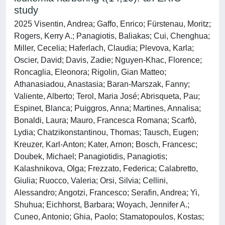
study
2025 Visentin, Andrea; Gaffo, Enrico; Fürstenau, Moritz;
Rogers, Kerry A.; Panagiotis, Baliakas; Cui, Chenghua;
Miller, Cecelia; Haferlach, Claudia; Plevova, Karla;
Oscier, David; Davis, Zadie; Nguyen-Khac, Florence;
Roncaglia, Eleonora; Rigolin, Gian Matteo;
Athanasiadou, Anastasia; Baran-Marszak, Fanny;
Valiente, Alberto; Terol, Maria José; Abrisqueta, Pau;
Espinet, Blanca; Puiggros, Anna; Martines, Annalisa;
Bonaldi, Laura; Mauro, Francesca Romana; Scarfò,
Lydia; Chatzikonstantinou, Thomas; Tausch, Eugen;
Kreuzer, Karl-Anton; Kater, Arnon; Bosch, Francesc;
Doubek, Michael; Panagiotidis, Panagiotis;
Kalashnikova, Olga; Frezzato, Federica; Calabretto,
Giulia; Ruocco, Valeria; Orsi, Silvia; Cellini,
Alessandro; Angotzi, Francesco; Serafin, Andrea; Yi,
Shuhua; Eichhorst, Barbara; Woyach, Jennifer A.;
Cuneo, Antonio; Ghia, Paolo; Stamatopoulos, Kostas;